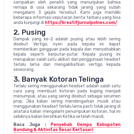
sampaikan oleh peneliti yang menunjukan bahwa
remaja di usia sekarang tidak jarang yang sudah
mengalami 3 gejala tersebut. Kami juga memiliki
beberapa informasi seputaran berita terbaru yang bisa
anda kunjungi di
https://kreatifjurnalpolnes.com/
2. Pusing
Dampak yang ke-2 adalah pusing atau lebih sering
disebut Vertigo, nyeri pada kepala ini dapat
memberikan gangguan pada kepala dan menyebabkan
kepala seperti berputar-putar. Kepala pusing ini
merupakan salah satu akibat dari penggunaan headset
terlalu lama dan mengakibatkan vertigo kepada
seseorang.
3. Banyak Kotoran Telinga
Terlalu sering menggunakan headset adalah salah satu
cara yang membuat kotoran pada kuping menjadi
menumpuk, atau yang sering disebut sebagai serumen
prop. Jika kalian sering mendengarkan musik atau
menggunakan headset terlalu lama pasti tidak jarang di
anatara kalian mengalami penumpukan kotoran, hal ini
sebiknya kalian bersihkan Ketika setelah mandi.
Baca Juga :
Penyebab Gempa Kabupaten
Bandung & Aktivitas Sesar Kertasari