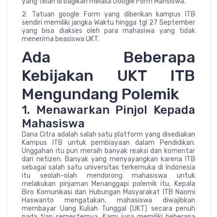
yang telah di bagikan melalui Google Form Mahsiswa.
2. Tatuan google Form yang diberikan kampus ITB
sendiri memiliki jangka Waktu hingga tgl 27 September
yang bisa diakses oleh para mahasiwa yang tidak
menerima beasiswa UKT.
Ada Beberapa
Kebijakan UKT ITB
Mengundang Polemik
1. Menawarkan Pinjol Kepada
Mahasiswa
Dana Citra adalah salah satu platform yang disediakan
Kampus ITB untuk pembiayaan dalam Pendidikan.
Unggahan itu pun meraih banyak reaksi dan komentar
dari netizen. Banyak yang menyayangkan karena ITB
sebagai salah satu universitas terkemuka di Indonesia
itu seolah-olah mendorong mahasiswa untuk
melakukan pinjaman Menanggapi polemik itu, Kepala
Biro Komunikasi dan Hubungan Masyarakat ITB Naomi
Haswanto mengatakan, mahasiswa diwajibkan
membayar Uang Kuliah Tunggal (UKT) secara penuh
pada tiap semesternya. Kami juga memiliki beberapa