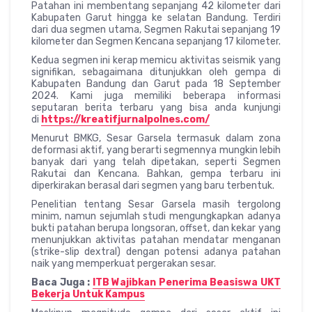
Patahan ini membentang sepanjang 42 kilometer dari
Kabupaten Garut hingga ke selatan Bandung. Terdiri
dari dua segmen utama, Segmen Rakutai sepanjang 19
kilometer dan Segmen Kencana sepanjang 17 kilometer.
Kedua segmen ini kerap memicu aktivitas seismik yang
signifikan, sebagaimana ditunjukkan oleh gempa di
Kabupaten Bandung dan Garut pada 18 September
2024. Kami juga memiliki beberapa informasi
seputaran berita terbaru yang bisa anda kunjungi
di
https://kreatifjurnalpolnes.com/
Menurut BMKG, Sesar Garsela termasuk dalam zona
deformasi aktif, yang berarti segmennya mungkin lebih
banyak dari yang telah dipetakan, seperti Segmen
Rakutai dan Kencana. Bahkan, gempa terbaru ini
diperkirakan berasal dari segmen yang baru terbentuk.
Penelitian tentang Sesar Garsela masih tergolong
minim, namun sejumlah studi mengungkapkan adanya
bukti patahan berupa longsoran, offset, dan kekar yang
menunjukkan aktivitas patahan mendatar menganan
(strike-slip dextral) dengan potensi adanya patahan
naik yang memperkuat pergerakan sesar.
Baca Juga :
ITB Wajibkan Penerima Beasiswa UKT
Bekerja Untuk Kampus