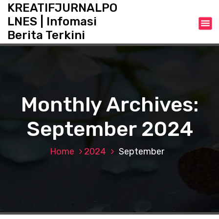
S
KREATIFJURNALPO
k
LNES | Infomasi
i
Berita Terkini
p
t
o
c
o
n
Monthly Archives:
t
e
September 2024
n
t
Home
2024
September