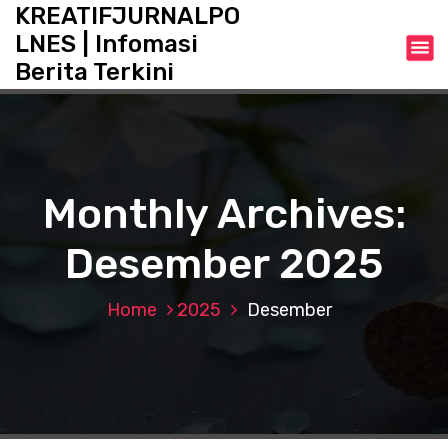
S
KREATIFJURNALPO
k
LNES | Infomasi
i
Berita Terkini
p
t
o
c
o
n
Monthly Archives:
t
e
Desember 2025
n
t
Home
2025
Desember