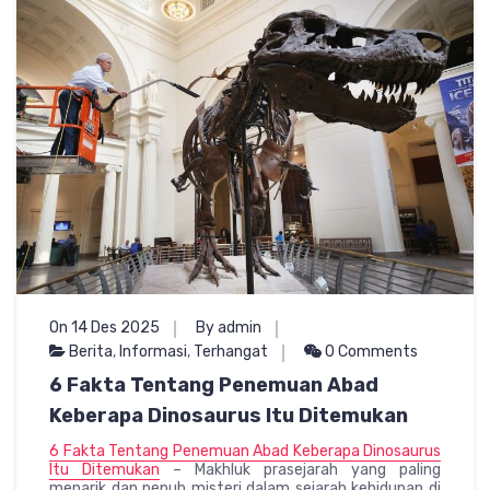
On 14 Des 2025
By admin
Berita
,
Informasi
,
Terhangat
0 Comments
6 Fakta Tentang Penemuan Abad
Keberapa Dinosaurus Itu Ditemukan
6 Fakta Tentang Penemuan Abad Keberapa Dinosaurus
Itu Ditemukan
– Makhluk prasejarah yang paling
menarik dan penuh misteri dalam sejarah kehidupan di