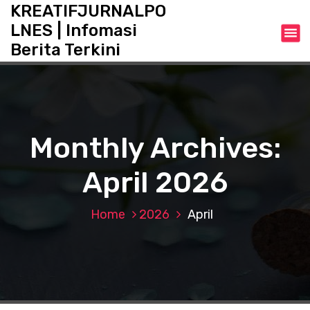
S
KREATIFJURNALPO
k
LNES | Infomasi
i
Berita Terkini
p
t
o
c
o
n
Monthly Archives:
t
e
April 2026
n
t
Home
2026
April