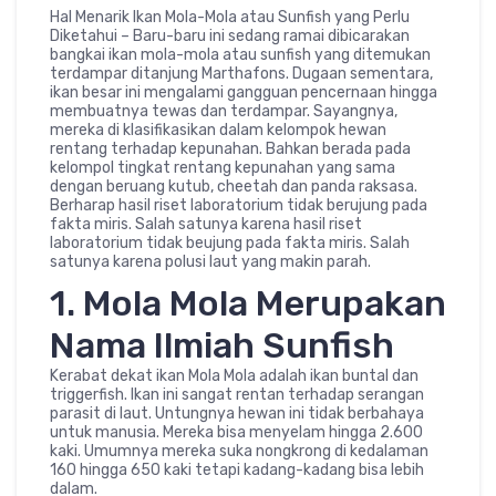
Hal Menarik Ikan Mola-Mola atau Sunfish yang Perlu
Diketahui – Baru-baru ini sedang ramai dibicarakan
bangkai ikan mola-mola atau sunfish yang ditemukan
terdampar ditanjung Marthafons. Dugaan sementara,
ikan besar ini mengalami gangguan pencernaan hingga
membuatnya tewas dan terdampar. Sayangnya,
mereka di klasifikasikan dalam kelompok hewan
rentang terhadap kepunahan. Bahkan berada pada
kelompol tingkat rentang kepunahan yang sama
dengan beruang kutub, cheetah dan panda raksasa.
Berharap hasil riset laboratorium tidak berujung pada
fakta miris. Salah satunya karena hasil riset
laboratorium tidak beujung pada fakta miris. Salah
satunya karena polusi laut yang makin parah.
1. Mola Mola Merupakan
Nama Ilmiah Sunfish
Kerabat dekat ikan Mola Mola adalah ikan buntal dan
triggerfish. Ikan ini sangat rentan terhadap serangan
parasit di laut. Untungnya hewan ini tidak berbahaya
untuk manusia. Mereka bisa menyelam hingga 2.600
kaki. Umumnya mereka suka nongkrong di kedalaman
160 hingga 650 kaki tetapi kadang-kadang bisa lebih
dalam.