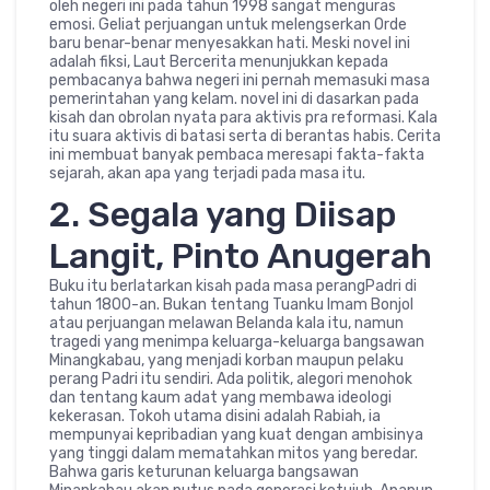
oleh negeri ini pada tahun 1998 sangat menguras
emosi. Geliat perjuangan untuk melengserkan Orde
baru benar-benar menyesakkan hati. Meski novel ini
adalah fiksi, Laut Bercerita menunjukkan kepada
pembacanya bahwa negeri ini pernah memasuki masa
pemerintahan yang kelam. novel ini di dasarkan pada
kisah dan obrolan nyata para aktivis pra reformasi. Kala
itu suara aktivis di batasi serta di berantas habis. Cerita
ini membuat banyak pembaca meresapi fakta-fakta
sejarah, akan apa yang terjadi pada masa itu.
2. Segala yang Diisap
Langit, Pinto Anugerah
Buku itu berlatarkan kisah pada masa perangPadri di
tahun 1800-an. Bukan tentang Tuanku Imam Bonjol
atau perjuangan melawan Belanda kala itu, namun
tragedi yang menimpa keluarga-keluarga bangsawan
Minangkabau, yang menjadi korban maupun pelaku
perang Padri itu sendiri. Ada politik, alegori menohok
dan tentang kaum adat yang membawa ideologi
kekerasan. Tokoh utama disini adalah Rabiah, ia
mempunyai kepribadian yang kuat dengan ambisinya
yang tinggi dalam mematahkan mitos yang beredar.
Bahwa garis keturunan keluarga bangsawan