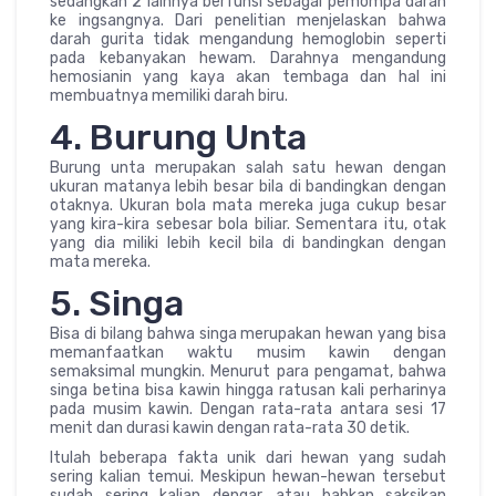
sedangkan 2 lainnya berfunsi sebagai pemompa darah
ke ingsangnya. Dari penelitian menjelaskan bahwa
darah gurita tidak mengandung hemoglobin seperti
pada kebanyakan hewam. Darahnya mengandung
hemosianin yang kaya akan tembaga dan hal ini
membuatnya memiliki darah biru.
4. Burung Unta
Burung unta merupakan salah satu hewan dengan
ukuran matanya lebih besar bila di bandingkan dengan
otaknya. Ukuran bola mata mereka juga cukup besar
yang kira-kira sebesar bola biliar. Sementara itu, otak
yang dia miliki lebih kecil bila di bandingkan dengan
mata mereka.
5. Singa
Bisa di bilang bahwa singa merupakan hewan yang bisa
memanfaatkan waktu musim kawin dengan
semaksimal mungkin. Menurut para pengamat, bahwa
singa betina bisa kawin hingga ratusan kali perharinya
pada musim kawin. Dengan rata-rata antara sesi 17
menit dan durasi kawin dengan rata-rata 30 detik.
Itulah beberapa fakta unik dari hewan yang sudah
sering kalian temui. Meskipun hewan-hewan tersebut
sudah sering kalian dengar, atau bahkan saksikan