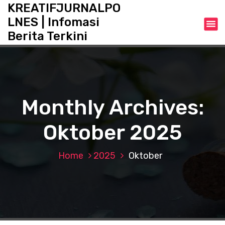
S
KREATIFJURNALPO
k
LNES | Infomasi
i
Berita Terkini
p
t
o
c
o
n
Monthly Archives:
t
e
Oktober 2025
n
t
Home
2025
Oktober