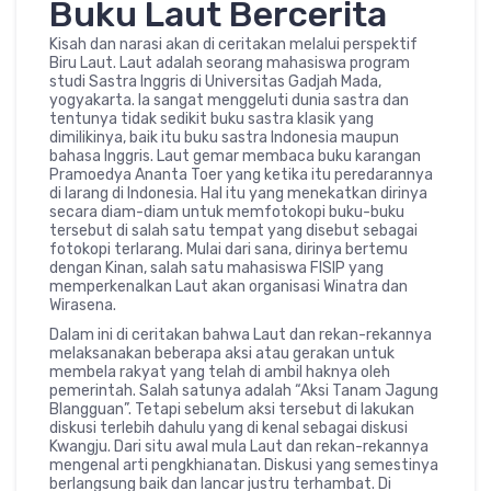
Buku Laut Bercerita
Kisah dan narasi akan di ceritakan melalui perspektif
Biru Laut. Laut adalah seorang mahasiswa program
studi Sastra Inggris di Universitas Gadjah Mada,
yogyakarta. Ia sangat menggeluti dunia sastra dan
tentunya tidak sedikit buku sastra klasik yang
dimilikinya, baik itu buku sastra Indonesia maupun
bahasa Inggris. Laut gemar membaca buku karangan
Pramoedya Ananta Toer yang ketika itu peredarannya
di larang di Indonesia. Hal itu yang menekatkan dirinya
secara diam-diam untuk memfotokopi buku-buku
tersebut di salah satu tempat yang disebut sebagai
fotokopi terlarang. Mulai dari sana, dirinya bertemu
dengan Kinan, salah satu mahasiswa FISIP yang
memperkenalkan Laut akan organisasi Winatra dan
Wirasena.
Dalam ini di ceritakan bahwa Laut dan rekan-rekannya
melaksanakan beberapa aksi atau gerakan untuk
membela rakyat yang telah di ambil haknya oleh
pemerintah. Salah satunya adalah “Aksi Tanam Jagung
Blangguan”. Tetapi sebelum aksi tersebut di lakukan
diskusi terlebih dahulu yang di kenal sebagai diskusi
Kwangju. Dari situ awal mula Laut dan rekan-rekannya
mengenal arti pengkhianatan. Diskusi yang semestinya
berlangsung baik dan lancar justru terhambat. Di