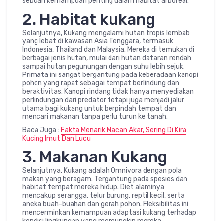
sebuah kemampuan penting dalam habitat arboreal.
2. Habitat kukang
Selanjutnya, Kukang mengalami hutan tropis lembab
yang lebat di kawasan Asia Tenggara, termasuk
Indonesia, Thailand dan Malaysia. Mereka di temukan di
berbagai jenis hutan, mulai dari hutan dataran rendah
sampai hutan pegunungan dengan suhu lebih sejuk.
Primata ini sangat bergantung pada keberadaan kanopi
pohon yang rapat sebagai tempat berlindung dan
beraktivitas. Kanopi rindang tidak hanya menyediakan
perlindungan dari predator tetapi juga menjadi jalur
utama bagi kukang untuk berpindah tempat dan
mencari makanan tanpa perlu turun ke tanah.
Baca Juga :
Fakta Menarik Macan Akar, Sering Di Kira
Kucing Imut Dan Lucu
3. Makanan Kukang
Selanjutnya, Kukang adalah Omnivora dengan pola
makan yang beragam. Tergantung pada spesies dan
habitat tempat mereka hidup. Diet alaminya
mencakup serangga, telur burung, reptil kecil, serta
aneka buah-buahan dan gerah pohon. Fleksibilitas ini
mencerminkan kemampuan adaptasi kukang terhadap
kondisi lingkungan yang memungkin mereka