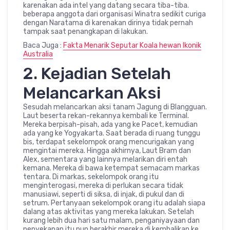
karenakan ada intel yang datang secara tiba-tiba.
beberapa anggota dari organisasi Winatra sedikit curiga
dengan Naratama di karenakan dirinya tidak pernah
tampak saat penangkapan di lakukan.
Baca Juga :
Fakta Menarik Seputar Koala hewan Ikonik
Australia
2. Kejadian Setelah
Melancarkan Aksi
Sesudah melancarkan aksi tanam Jagung di Blangguan.
Laut beserta rekan-rekannya kembali ke Terminal.
Mereka berpisah-pisah, ada yang ke Pacet, kemudian
ada yang ke Yogyakarta. Saat berada di ruang tunggu
bis, terdapat sekelompok orang mencurigakan yang
mengintai mereka. Hingga akhirnya, Laut Bram dan
Alex, sementara yang lainnya melarikan diri entah
kemana. Mereka di bawa ketempat semacam markas
tentara. Di markas, sekelompok orang itu
menginterogasi, mereka di perlukan secara tidak
manusiawi, seperti di siksa, di injak, di pukul dan di
setrum. Pertanyaan sekelompok orang itu adalah siapa
dalang atas aktivitas yang mereka lakukan. Setelah
kurang lebih dua hari satu malam, penganiyayaan dan
penyekapan itu pun berakhir mereka di kembalikan ke