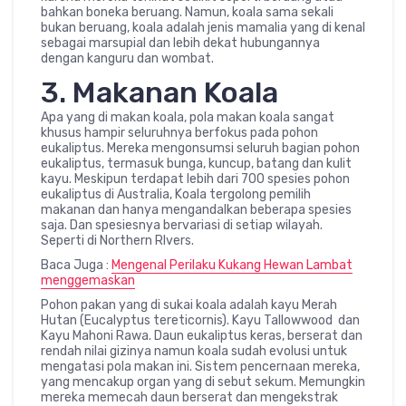
bahkan boneka beruang. Namun, koala sama sekali
bukan beruang, koala adalah jenis mamalia yang di kenal
sebagai marsupial dan lebih dekat hubungannya
dengan kanguru dan wombat.
3. Makanan Koala
Apa yang di makan koala, pola makan koala sangat
khusus hampir seluruhnya berfokus pada pohon
eukaliptus. Mereka mengonsumsi seluruh bagian pohon
eukaliptus, termasuk bunga, kuncup, batang dan kulit
kayu. Meskipun terdapat lebih dari 700 spesies pohon
eukaliptus di Australia, Koala tergolong pemilih
makanan dan hanya mengandalkan beberapa spesies
saja. Dan spesiesnya bervariasi di setiap wilayah.
Seperti di Northern RIvers.
Baca Juga :
Mengenal Perilaku Kukang Hewan Lambat
menggemaskan
Pohon pakan yang di sukai koala adalah kayu Merah
Hutan (Eucalyptus tereticornis). Kayu Tallowwood dan
Kayu Mahoni Rawa. Daun eukaliptus keras, berserat dan
rendah nilai gizinya namun koala sudah evolusi untuk
mengatasi pola makan ini. Sistem pencernaan mereka,
yang mencakup organ yang di sebut sekum. Memungkin
mereka memecah daun berserat dan mengekstrak