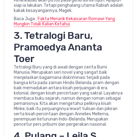
Minankabau akan putus pada generasi ketujuh. Apapun
siap ia lakukan. Tetapi penghalang utama Rabiah adalah
kakak kesayangannya, Magek.
Baca Juga :
Fakta Menarik Kekaisaran Romawi Yang
Mungkin Tidak Kalian Ketahui
3. Tetralogi Baru,
Pramoedya Ananta
Toer
Tetralogi Buru yang di awali dengan cerita Bumi
Manusia. Merupakan seri novel yang sangat baik
menjelaskan bagaimana diskriminasi terjadi pada
bangsa kita pada zaman Hindis Belanda. pram dengan
baik memadukan antara kisah perjuangan di era
kolonial, dengan kisah percintaan yang sakral. Layaknya
membaca buku sejarah, namun dengan roman sebagai
pemanisnya. Kita akan mengetahui peliknya kisah
Minke, baik itu perjuangnnya lewat tulisan dan pikiran
serta kisah percintaan dengan Annelies Mellema,
perempuan keturunan Indo-Belanda. Merupakan
pencetur pers pribumi dan pergerakan nasional.
4. Pulang – Leila S.