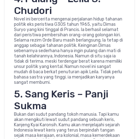
Chudori
Novel ini bercerita mengenai perjalanan hidup tahanan
politik eks peristiwa G30S tahun 1965, yaitu Dimas
Suryo yang kini tinggal di Prancis. Ia berhasil selamat
dari peristiwa pembersihan orang-orang golongan kiri.
Selama rezim Orde Baru masih berlangsung. Ia tetap di
anggap sebagai tahanan politik. Keinginan Dimas
sebenarnya sederhana hanya ingin pulang dan mati di
tanah kelahirannya, Indonesia. Namun di situ saja ia
tidak di terima. meski terdengar berat karena memiliki
unsur politik yang kental. Namun novel ini sangat
mudah di baca berkat penuturan apik Leila. Tidak perlu
bahasa sastra yang tinggi. ia menjadikan karyanya
sangat membumi.
5. Sang Keris – Panji
Sukma
Bukan dari sudut pandang tokoh manusia. Tapi kamu
akan mengikuti lewat sudut pandang sebuah keris,
Kanjeng Kyai Karonsih. Kamu akan menjelajahi sejarah
Indonesia lewat keris yang terus berpindah tangan
sejak masa kerajaan, era kolonial, masa kemerdekaan