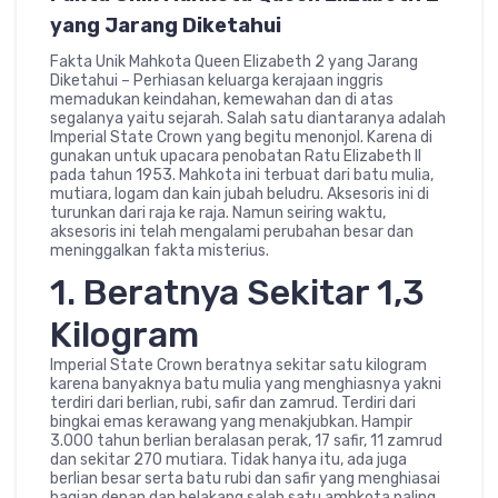
yang Jarang Diketahui
Fakta Unik Mahkota Queen Elizabeth 2 yang Jarang
Diketahui – Perhiasan keluarga kerajaan inggris
memadukan keindahan, kemewahan dan di atas
segalanya yaitu sejarah. Salah satu diantaranya adalah
Imperial State Crown yang begitu menonjol. Karena di
gunakan untuk upacara penobatan Ratu Elizabeth II
pada tahun 1953. Mahkota ini terbuat dari batu mulia,
mutiara, logam dan kain jubah beludru. Aksesoris ini di
turunkan dari raja ke raja. Namun seiring waktu,
aksesoris ini telah mengalami perubahan besar dan
meninggalkan fakta misterius.
1. Beratnya Sekitar 1,3
Kilogram
Imperial State Crown beratnya sekitar satu kilogram
karena banyaknya batu mulia yang menghiasnya yakni
terdiri dari berlian, rubi, safir dan zamrud. Terdiri dari
bingkai emas kerawang yang menakjubkan. Hampir
3.000 tahun berlian beralasan perak, 17 safir, 11 zamrud
dan sekitar 270 mutiara. Tidak hanya itu, ada juga
berlian besar serta batu rubi dan safir yang menghiasai
bagian depan dan belakang salah satu amhkota paling