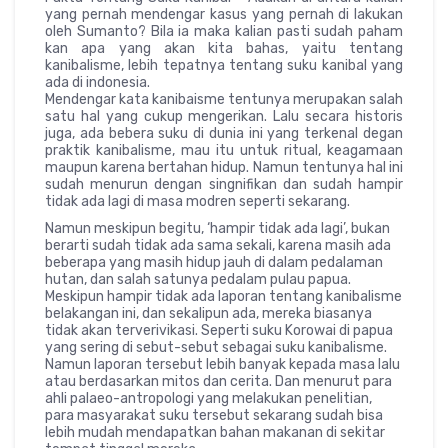
yang pernah mendengar kasus yang pernah di lakukan
oleh Sumanto? Bila ia maka kalian pasti sudah paham
kan apa yang akan kita bahas, yaitu tentang
kanibalisme, lebih tepatnya tentang suku kanibal yang
ada di indonesia.
Mendengar kata kanibaisme tentunya merupakan salah
satu hal yang cukup mengerikan. Lalu secara historis
juga, ada bebera suku di dunia ini yang terkenal degan
praktik kanibalisme, mau itu untuk ritual, keagamaan
maupun karena bertahan hidup. Namun tentunya hal ini
sudah menurun dengan singnifikan dan sudah hampir
tidak ada lagi di masa modren seperti sekarang.
Namun meskipun begitu, ‘hampir tidak ada lagi’, bukan
berarti sudah tidak ada sama sekali, karena masih ada
beberapa yang masih hidup jauh di dalam pedalaman
hutan, dan salah satunya pedalam pulau papua.
Meskipun hampir tidak ada laporan tentang kanibalisme
belakangan ini, dan sekalipun ada, mereka biasanya
tidak akan terverivikasi. Seperti suku Korowai di papua
yang sering di sebut-sebut sebagai suku kanibalisme.
Namun laporan tersebut lebih banyak kepada masa lalu
atau berdasarkan mitos dan cerita. Dan menurut para
ahli palaeo-antropologi yang melakukan penelitian,
para masyarakat suku tersebut sekarang sudah bisa
lebih mudah mendapatkan bahan makanan di sekitar