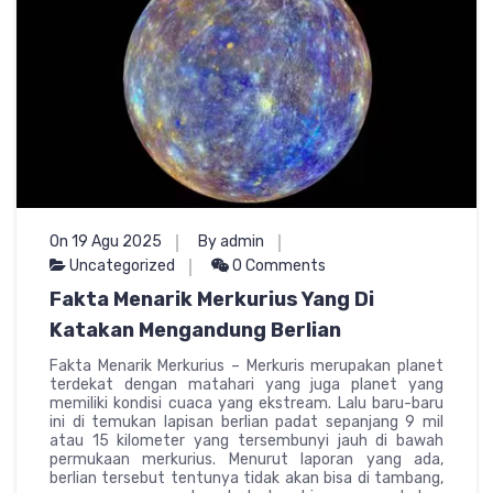
On 19 Agu 2025
By admin
Uncategorized
0 Comments
Fakta Menarik Merkurius Yang Di
Katakan Mengandung Berlian
Fakta Menarik Merkurius – Merkuris merupakan planet
terdekat dengan matahari yang juga planet yang
memiliki kondisi cuaca yang ekstream. Lalu baru-baru
ini di temukan lapisan berlian padat sepanjang 9 mil
atau 15 kilometer yang tersembunyi jauh di bawah
permukaan merkurius. Menurut laporan yang ada,
berlian tersebut tentunya tidak akan bisa di tambang,