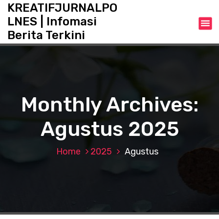
S
KREATIFJURNALPO
k
LNES | Infomasi
i
Berita Terkini
p
t
o
c
o
n
Monthly Archives:
t
e
Agustus 2025
n
t
Home
2025
Agustus