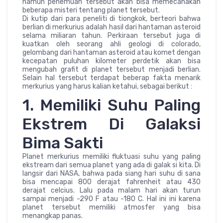
namun penemuan tersebut akan bisa memecahakan
beberapa misteri tentang planet tersebut.
Di kutip dari para peneliti di tiongkok, berteori bahwa
berlian di merkurius adalah hasil dari hantaman asteroid
selama miliaran tahun. Perkiraan tersebut juga di
kuatkan oleh seorang ahli geologi di colorado,
gelombang dari hantaman asteroid atau komet dengan
kecepatan puluhan kilometer perdetik akan bisa
mengubah grafit di planet tersebut menjadi berlian.
Selain hal tersebut terdapat beberap fakta menarik
merkurius yang harus kalian ketahui, sebagai berikut :
1. Memiliki Suhu Paling
Ekstrem Di Galaksi
Bima Sakti
Planet merkurius memiliki fluktuasi suhu yang paling
ekstream dari semua planet yang ada di galak si kita. Di
langsir dari NASA, bahwa pada siang hari suhu di sana
bisa mencapai 800 derajat fahrenheit atau 430
derajat celcius. Lalu pada malam hari akan turun
sampai menjadi -290 F atau -180 C. Hal ini ini karena
planet tersebut memiliki atmosfer yang bisa
menangkap panas.