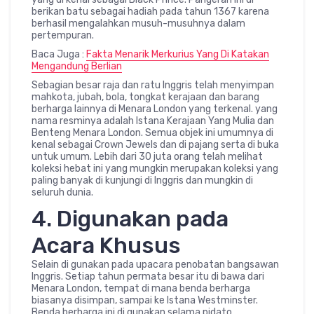
berikan batu sebagai hadiah pada tahun 1367 karena
berhasil mengalahkan musuh-musuhnya dalam
pertempuran.
Baca Juga :
Fakta Menarik Merkurius Yang Di Katakan
Mengandung Berlian
Sebagian besar raja dan ratu Inggris telah menyimpan
mahkota, jubah, bola, tongkat kerajaan dan barang
berharga lainnya di Menara London yang terkenal. yang
nama resminya adalah Istana Kerajaan Yang Mulia dan
Benteng Menara London. Semua objek ini umumnya di
kenal sebagai Crown Jewels dan di pajang serta di buka
untuk umum. Lebih dari 30 juta orang telah melihat
koleksi hebat ini yang mungkin merupakan koleksi yang
paling banyak di kunjungi di Inggris dan mungkin di
seluruh dunia.
4. Digunakan pada
Acara Khusus
Selain di gunakan pada upacara penobatan bangsawan
Inggris. Setiap tahun permata besar itu di bawa dari
Menara London, tempat di mana benda berharga
biasanya disimpan, sampai ke Istana Westminster.
Benda berharga ini di gunakan selama pidato