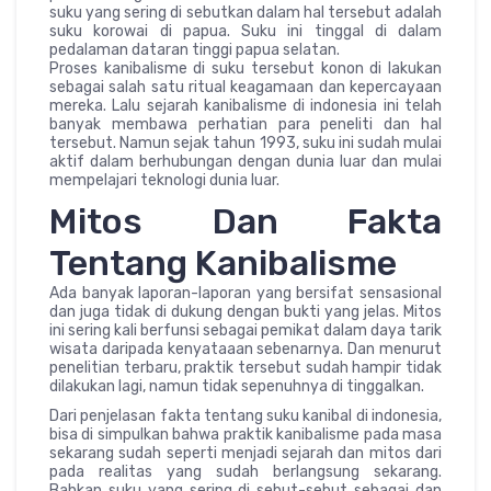
suku yang sering di sebutkan dalam hal tersebut adalah
suku korowai di papua. Suku ini tinggal di dalam
pedalaman dataran tinggi papua selatan.
Proses kanibalisme di suku tersebut konon di lakukan
sebagai salah satu ritual keagamaan dan kepercayaan
mereka. Lalu sejarah kanibalisme di indonesia ini telah
banyak membawa perhatian para peneliti dan hal
tersebut. Namun sejak tahun 1993, suku ini sudah mulai
aktif dalam berhubungan dengan dunia luar dan mulai
mempelajari teknologi dunia luar.
Mitos Dan Fakta
Tentang Kanibalisme
Ada banyak laporan-laporan yang bersifat sensasional
dan juga tidak di dukung dengan bukti yang jelas. Mitos
ini sering kali berfunsi sebagai pemikat dalam daya tarik
wisata daripada kenyataaan sebenarnya. Dan menurut
penelitian terbaru, praktik tersebut sudah hampir tidak
dilakukan lagi, namun tidak sepenuhnya di tinggalkan.
Dari penjelasan fakta tentang suku kanibal di indonesia,
bisa di simpulkan bahwa praktik kanibalisme pada masa
sekarang sudah seperti menjadi sejarah dan mitos dari
pada realitas yang sudah berlangsung sekarang.
Bahkan suku yang sering di sebut-sebut sebagai dan