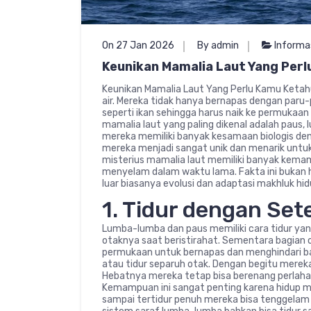
On 27 Jan 2026
By admin
Informa
Keunikan Mamalia Laut Yang Perl
Keunikan Mamalia Laut Yang Perlu Kamu Ketahu
air. Mereka tidak hanya bernapas dengan paru-
seperti ikan sehingga harus naik ke permukaa
mamalia laut yang paling dikenal adalah paus, l
mereka memiliki banyak kesamaan biologis den
mereka menjadi sangat unik dan menarik untuk 
misterius mamalia laut memiliki banyak kema
menyelam dalam waktu lama. Fakta ini bukan
luar biasanya evolusi dan adaptasi makhluk hid
1. Tidur dengan Set
Lumba-lumba dan paus memiliki cara tidur ya
otaknya saat beristirahat. Sementara bagian o
permukaan untuk bernapas dan menghindari bah
atau tidur separuh otak. Dengan begitu merek
Hebatnya mereka tetap bisa berenang perlahan
Kemampuan ini sangat penting karena hidup me
sampai tertidur penuh mereka bisa tenggelam 