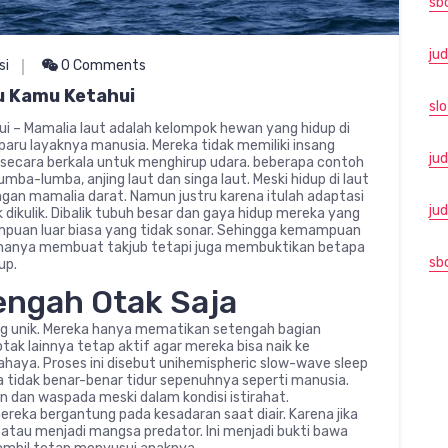
sb
jud
si
0 Comments
u Kamu Ketahui
slo
i – Mamalia laut adalah kelompok hewan yang hidup di
paru layaknya manusia. Mereka tidak memiliki insang
jud
n secara berkala untuk menghirup udara. beberapa contoh
umba-lumba, anjing laut dan singa laut. Meski hidup di laut
gan mamalia darat. Namun justru karena itulah adaptasi
ju
dikulik. Dibalik tubuh besar dan gaya hidup mereka yang
mpuan luar biasa yang tidak sonar. Sehingga kemampuan
 hanya membuat takjub tetapi juga membuktikan betapa
sb
up.
engah Otak Saja
ng unik. Mereka hanya mematikan setengah bagian
tak lainnya tetap aktif agar mereka bisa naik ke
aya. Proses ini disebut unihemispheric slow-wave sleep
a tidak benar-benar tidur sepenuhnya seperti manusia.
 dan waspada meski dalam kondisi istirahat.
reka bergantung pada kesadaran saat diair. Karena jika
atau menjadi mangsa predator. Ini menjadi bukti bawa