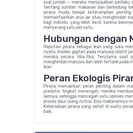
soal jumlah — mereka menunjukkan perilaku s
tentang sumber makanan dan berlindung ber
pirana muda belajar keterampilan penting
memanfaatkan arus air atau menghindari ba
bagi individu yang lebih kecil, karena kel
menyerang satu per satu.
Hubungan dengan 
Reputasi pirana sebagai ikan yang suka men
nyata, insiden gigitan pada manusia relatif j
mereka secara tiba‑tiba. Terutama saat 
menghindari manusia dan lebih tertarik pada 
ikan.
Peran Ekologis Pira
Pirana memainkan peran penting dalam men
predator tingkat menengah, mereka membantu
lainnya, sehingga mencegah satu spesies mend
proses daur ulang nutrisi. Sisa makanannya me
Keberadaan pirana yang sehat di suatu perair
baik.