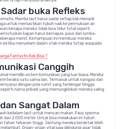
ambil tetap menyusui anaknya.
 Sadar buka Refleks
matis. Mamlia laut harus sadar setiap kali menarik
jaga untuk memastikan tubuh naik ke permukaan air
asan kenapa mereka tidak bisa tidur total seperti
memutuskan kapan harus bernapas, paus dan lumba-
 beberapa menit. Kemampuan ini membuar mereka
kan ketika menyelam dalam otak mereka tetap waspada
arga Fantastis Kok Bisa ?
munikasi Canggih
enal memiliki sistem komunikasi yang luar biasa. Mereka
erinteraksi satu sama lain. Termasuk untuk navigasi dan
ernyanyi dengan pola rumit yang terdengar hingga
as seperti nama pribadi yang memungkinkan mereka saling
 dan Sangat Dalam
auh kedalam laut untuk mencari makan. Paus sperma
h dari 2.000 meter. Untuk bisa melakukan ini tubuh
 tahan tekanan tinggi. Jantung mereka berdetak lebih
elambat. Organ-organ vital juga dilindungi agar tidak