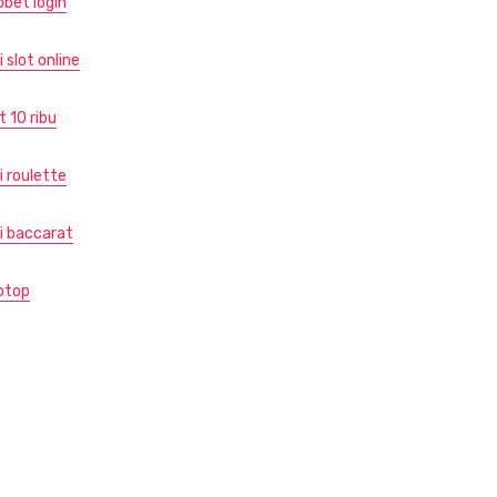
obet login
i slot online
t 10 ribu
i roulette
di baccarat
otop