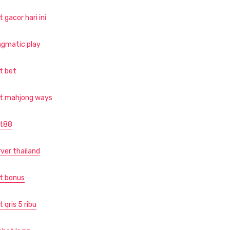
t gacor hari ini
agmatic play
ot bet
ot mahjong ways
ot88
rver thailand
ot bonus
t qris 5 ribu