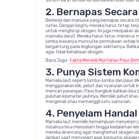
sistem saraf lumba-lumba bahkan bisa tidur s
2. Bernapas Secara
Berbeda dari manusia yang bernapas secara oto
nafas. Dengan begitu mereka harus tetap ter
untuk menghirup oksigen. Ini juga meripakan al
mamalia darat. Mereka harus terus-menerus 
lumba biasanya muncul ke permukaan setiap
bergantung pada lingkungan sekitarnya. Bah
agar tidak kehabisan oksigen.
Baca Juga :
Fakta Menarik Muntahan Paus Berh
3. Punya Sistem Ko
Mamalia laut seperti lumba-lumba dan paus dik
menggunakan klik, peluit dan nyanyian untuk b
mencari pasangan. Paus bungkuk bahkan bisa b
puluhan kilometer jauhnya. Memiliki peluit kh
mengenali atau memanggil satu sama lain.
4. Penyelam Handal
Mamalia laut memiliki kemampuan menyelam j
misalnya bisa menyelam hingga kedalaman lebi
mereka dirancang agar menghemat oksigen dan
lambat saat menyelam agar konsumsi oksigen m