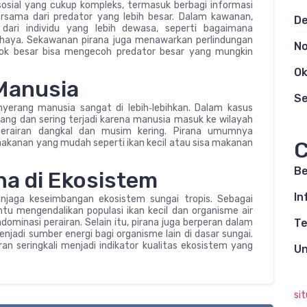
osial yang cukup kompleks, termasuk berbagi informasi
sama dari predator yang lebih besar. Dalam kawanan,
D
 dari individu yang lebih dewasa, seperti bagaimana
haya. Sekawanan pirana juga menawarkan perlindungan
N
ompok besar bisa mengecoh predator besar yang mungkin
Ok
Manusia
S
yerang manusia sangat di lebih‑lebihkan. Dalam kasus
arang dan sering terjadi karena manusia masuk ke wilayah
perairan dangkal dan musim kering. Pirana umumnya
makanan yang mudah seperti ikan kecil atau sisa makanan
C
Be
na di Ekosistem
In
jaga keseimbangan ekosistem sungai tropis. Sebagai
 mengendalikan populasi ikan kecil dan organisme air
ominasi perairan. Selain itu, pirana juga berperan dalam
Te
njadi sumber energi bagi organisme lain di dasar sungai.
an seringkali menjadi indikator kualitas ekosistem yang
Un
si