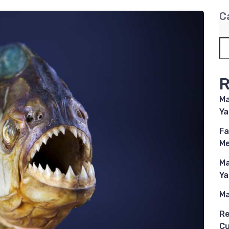
C
R
Ma
Ya
Fa
M
Ma
Ya
Ma
Re
Cu