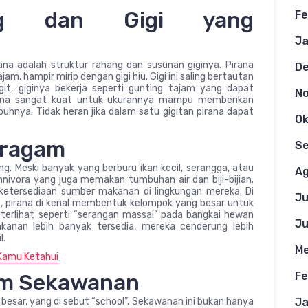
ng dan Gigi yang
Fe
Ja
ana adalah struktur rahang dan susunan giginya. Pirana
D
am, hampir mirip dengan gigi hiu. Gigi ini saling bertautan
it, giginya bekerja seperti gunting tajam yang dapat
N
irana sangat kuat untuk ukurannya mampu memberikan
ubuhnya. Tidak heran jika dalam satu gigitan pirana dapat
Ok
eragam
S
. Meski banyak yang berburu ikan kecil, serangga, atau
Ag
nivora yang juga memakan tumbuhan air dan biji-bijian.
ketersediaan sumber makanan di lingkungan mereka. Di
Ju
, pirana di kenal membentuk kelompok yang besar untuk
terlihat seperti “serangan massal” pada bangkai hewan
Ju
anan lebih banyak tersedia, mereka cenderung lebih
l.
Me
 Kamu Ketahui
lam Sekawanan
Fe
 besar, yang di sebut “school”. Sekawanan ini bukan hanya
Ja