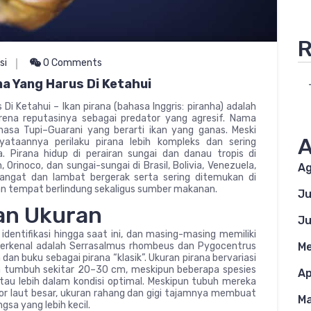
R
si
0 Comments
na Yang Harus Di Ketahui
Di Ketahui – Ikan pirana (bahasa Inggris: piranha) adalah
rena reputasinya sebagai predator yang agresif. Nama
bahasa Tupi–Guarani yang berarti ikan yang ganas. Meski
A
yataannya perilaku pirana lebih kompleks dan sering
. Pirana hidup di perairan sungai dan danau tropis di
rinoco, dan sungai-sungai di Brasil, Bolivia, Venezuela,
Ag
hangat dan lambat bergerak serta sering ditemukan di
an tempat berlindung sekaligus sumber makanan.
Ju
an Ukuran
Ju
 identifikasi hingga saat ini, dan masing-masing memiliki
g terkenal adalah Serrasalmus rhombeus dan Pygocentrus
Me
dan buku sebagai pirana “klasik”. Ukuran pirana bervariasi
a tumbuh sekitar 20–30 cm, meskipun beberapa spesies
Ap
au lebih dalam kondisi optimal. Meskipun tubuh mereka
ator laut besar, ukuran rahang dan gigi tajamnya membuat
Ma
sa yang lebih kecil.