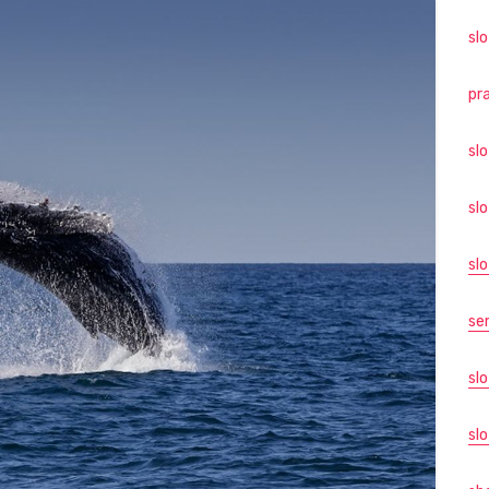
slo
pr
sl
sl
sl
se
sl
slo