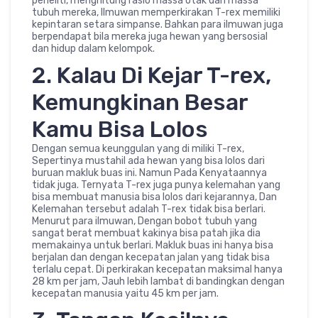
peneliti, menghitung rasio massa otak dan massa
tubuh mereka, Ilmuwan memperkirakan T-rex memiliki
kepintaran setara simpanse. Bahkan para ilmuwan juga
berpendapat bila mereka juga hewan yang bersosial
dan hidup dalam kelompok.
2. Kalau Di Kejar T-rex,
Kemungkinan Besar
Kamu Bisa Lolos
Dengan semua keunggulan yang di miliki T-rex,
Sepertinya mustahil ada hewan yang bisa lolos dari
buruan makluk buas ini. Namun Pada Kenyataannya
tidak juga. Ternyata T-rex juga punya kelemahan yang
bisa membuat manusia bisa lolos dari kejarannya, Dan
Kelemahan tersebut adalah T-rex tidak bisa berlari.
Menurut para ilmuwan, Dengan bobot tubuh yang
sangat berat membuat kakinya bisa patah jika dia
memakainya untuk berlari. Makluk buas ini hanya bisa
berjalan dan dengan kecepatan jalan yang tidak bisa
terlalu cepat. Di perkirakan kecepatan maksimal hanya
28 km per jam, Jauh lebih lambat di bandingkan dengan
kecepatan manusia yaitu 45 km per jam.