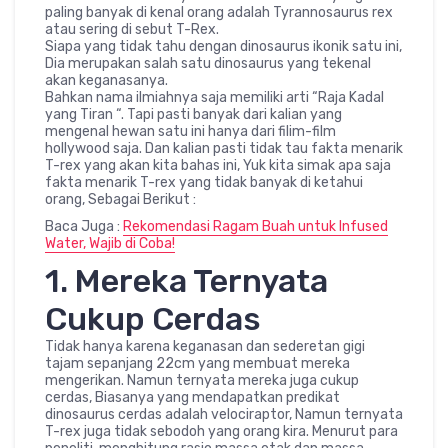
paling banyak di kenal orang adalah Tyrannosaurus rex
atau sering di sebut T-Rex.
Siapa yang tidak tahu dengan dinosaurus ikonik satu ini,
Dia merupakan salah satu dinosaurus yang tekenal
akan keganasanya.
Bahkan nama ilmiahnya saja memiliki arti “Raja Kadal
yang Tiran “. Tapi pasti banyak dari kalian yang
mengenal hewan satu ini hanya dari filim-film
hollywood saja. Dan kalian pasti tidak tau fakta menarik
T-rex yang akan kita bahas ini, Yuk kita simak apa saja
fakta menarik T-rex yang tidak banyak di ketahui
orang, Sebagai Berikut :
Baca Juga :
Rekomendasi Ragam Buah untuk Infused
Water, Wajib di Coba!
1. Mereka Ternyata
Cukup Cerdas
Tidak hanya karena keganasan dan sederetan gigi
tajam sepanjang 22cm yang membuat mereka
mengerikan. Namun ternyata mereka juga cukup
cerdas, Biasanya yang mendapatkan predikat
dinosaurus cerdas adalah velociraptor, Namun ternyata
T-rex juga tidak sebodoh yang orang kira. Menurut para