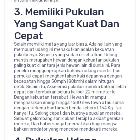
antara makluk lainnya.
3. Memiliki Pukulan
Yang Sangat Kuat Dan
Cepat
Selain memiliki mata yang luar biasa, Ada hal lain yang
membuat udang ini menakutkan adalah kekuatan
pukulannya. Seperti yang sudah di sebutkan, Udang
mantis merupakan hewan dengan kekuatan pukulan
paling kuat di antara jenis hewan lain di dunia ini. Para
peneliti menggungkapkan bahawa udang mantis tipe
pemukul dapat menghentakan kaki depannya dengan
kecepatan hingga 50mph (80kmh) dalam hitugan
detik. Selain itu, Akselerasi pukulan mereka bahkan lebih
cepat dari tembakan peluru kaliber 22 milimeter lo.
Dengan kekuatan tersebut, Hewan ini mampu
menghasilkan energi hingga 1500 newtown atau sama
dengan terkena hantaman benda seberat 154 Kg. Tak
hanya itu, Saking cepat dan kuatnya pukulan mereka,
Sebuat gelombang sonik akan tercipta akibat gerakan
mereka, Dan hal ini sangat mematikan bagi mangsa
bahkan predator yang mencoba mendekati mereka.