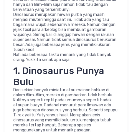
hanya dari filim-filim saja namun tidak tau dengan
kenyataan yang tersembunyi.
Dinosaurus merupakan hewan purba yang masih
menjadi misteri hingga saat ini. Tidak ada yang tau
bagaimana Wujub sebenarnya mereka. Namun dengan
jejak fosil para arkeolog bisa membuat gambaran
wujudnya. Sering kali di anggap hewan dengan ukuran
super besar, Namun tidak semua dinosaurus berukuran
besar, Ada juga beberapa jenis yang memiliki ukuran
tubuh kecil
Nah ada beberapa fakta menarik yang tidak banyak
orang, Yuk kita simak apa saja :
1. Dinosaurus Punya
Bulu
Dari sekian banyak miniatur atau mainan bahkan di
dalam filim-filim, mereka di gambarkan tidak berbulu.
Kulitnya seperti reptil pada umumnya seperti badak
ataupun buaya. Padahal menurut para Ilmuwan ada
juga beberapa dinosaurus yang berbulu. Seperti sepupu
T-rex yaiitu Yutyrannus huali. Merupakan jenis
dinosaurus yang memiliki bulu untuk menjaga tubuh
mereka tertap hangat. Beberapa spesies
menggunakanya untuk menarik pasagan.