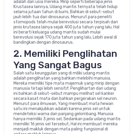
adalah dari usia mereka. Mirip seperti beberapa jenis
Krustasea lainnya, Udang mantis ternyata telah hidup
selama jutaan tahun di bumi, Bahkan di sebut-sebut
jauh lebih tua dari dinosaurus. Menurut para peneliti
stomopods telah mulai berevolusi secara terpisah dari
jenis krutasea lainya sejak 400 juta tahun yang lalu. Hal
ini berarti keluarga udang mantis sudah mulai
berevolusi sejak 170 juta tahun yang lalu, Lebih awal di
bandingkan dengan dinosaurus.
2. Memiliki Penglihatan
Yang Sangat Bagus
Salah satu keunggulan yang di miliki udang mantis
adalah penglihatan yang bahkan melebihi manusia.
Mereka memiliki tipe mata majemuk yang mirip dengan
manusia tetapi lebih sensitif. Penglihartan dari udang
ini bahkan di sebut-sebut mampu melihat sel kanker
secara kasat mata dan bahkan pergerakan sel neuron.
Menurut para ilmuwan, Yang membuat mata hewan
satu ini menakjubkan adalah karena jenis sel untuk
mendeteksi warna dan panjang gelombang. Manusia
hanya memiliki 3 jenis sel, Sedankan pada udang mantis
memiliki 16 jenis sel tersebut, Hal ini membuat mereka
menjadi makluk dengan mata paling fungsional di