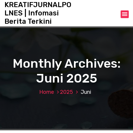
S
KREATIFJURNALPO
k
LNES | Infomasi
i
Berita Terkini
p
t
o
c
o
n
Monthly Archives:
t
e
Juni 2025
n
t
Home
2025
Juni