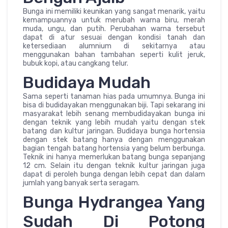
Bunga ini memiliki keunikan yang sangat menarik, yaitu
kemampuannya untuk merubah warna biru, merah
muda, ungu, dan putih. Perubahan warna tersebut
dapat di atur sesuai dengan kondisi tanah dan
ketersediaan alumnium di sekitarnya atau
menggunakan bahan tambahan seperti kulit jeruk,
bubuk kopi, atau cangkang telur.
Budidaya Mudah
Sama seperti tanaman hias pada umumnya. Bunga ini
bisa di budidayakan menggunakan biji. Tapi sekarang ini
masyarakat lebih senang membudidayakan bunga ini
dengan teknik yang lebih mudah yaitu dengan stek
batang dan kultur jaringan. Budidaya bunga hortensia
dengan stek batang hanya dengan menggunakan
bagian tengah batang hortensia yang belum berbunga.
Teknik ini hanya memerlukan batang bunga sepanjang
12 cm. Selain itu dengan teknik kultur jaringan juga
dapat di peroleh bunga dengan lebih cepat dan dalam
jumlah yang banyak serta seragam.
Bunga Hydrangea Yang
Sudah Di Potong