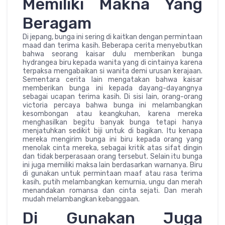
Memiliki Makna Yang
Beragam
Di jepang, bunga ini sering di kaitkan dengan permintaan
maad dan terima kasih. Beberapa cerita menyebutkan
bahwa seorang kaisar dulu memberikan bunga
hydrangea biru kepada wanita yang di cintainya karena
terpaksa mengabaikan si wanita demi urusan kerajaan.
Sementara cerita lain mengatakan bahwa kaisar
memberikan bunga ini kepada dayang-dayangnya
sebagai ucapan terima kasih. Di sisi lain, orang-orang
victoria percaya bahwa bunga ini melambangkan
kesombongan atau keangkuhan, karena mereka
menghasilkan begitu banyak bunga tetapi hanya
menjatuhkan sedikit biji untuk di bagikan. Itu kenapa
mereka mengirim bunga ini biru kepada orang yang
menolak cinta mereka, sebagai kritik atas sifat dingin
dan tidak berperasaan orang tersebut. Selain itu bunga
ini juga memiliki maksa lain berdasarkan warnanya. Biru
di gunakan untuk permintaan maaf atau rasa terima
kasih, putih melambangkan kemurnia, ungu dan merah
menandakan romansa dan cinta sejati. Dan merah
mudah melambangkan kebanggaan.
Di Gunakan Juga