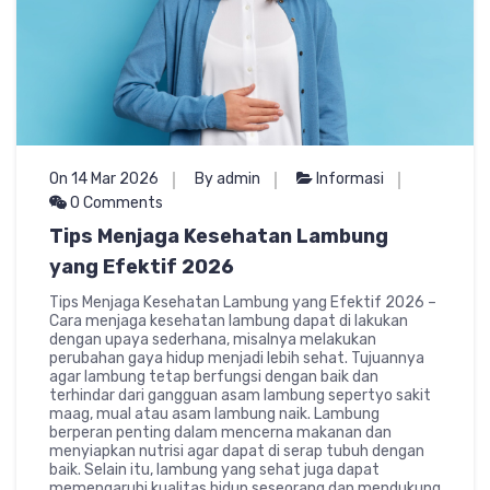
On 14 Mar 2026
By admin
Informasi
0 Comments
Tips Menjaga Kesehatan Lambung
yang Efektif 2026
Tips Menjaga Kesehatan Lambung yang Efektif 2026 –
Cara menjaga kesehatan lambung dapat di lakukan
dengan upaya sederhana, misalnya melakukan
perubahan gaya hidup menjadi lebih sehat. Tujuannya
agar lambung tetap berfungsi dengan baik dan
terhindar dari gangguan asam lambung sepertyo sakit
maag, mual atau asam lambung naik. Lambung
berperan penting dalam mencerna makanan dan
menyiapkan nutrisi agar dapat di serap tubuh dengan
baik. Selain itu, lambung yang sehat juga dapat
memengaruhi kualitas hidup seseorang dan mendukung