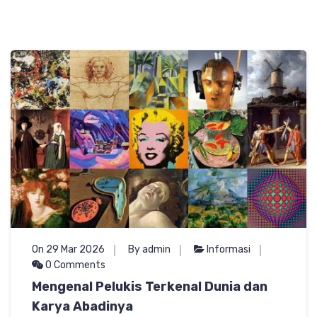
On 29 Mar 2026
By admin
Informasi
0 Comments
Mengenal Pelukis Terkenal Dunia dan
Karya Abadinya