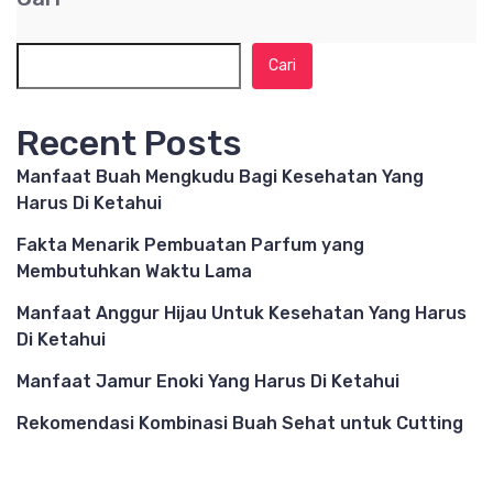
Cari
Recent Posts
Manfaat Buah Mengkudu Bagi Kesehatan Yang
Harus Di Ketahui
Fakta Menarik Pembuatan Parfum yang
Membutuhkan Waktu Lama
Manfaat Anggur Hijau Untuk Kesehatan Yang Harus
Di Ketahui
Manfaat Jamur Enoki Yang Harus Di Ketahui
Rekomendasi Kombinasi Buah Sehat untuk Cutting