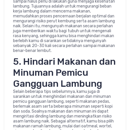
sampai halus perlu di lakukan guna menjaga kesehatan
lambung. Tujuannya adalah untuk mengurangi beban
kerja lambung dalam mencerna makanan,
memudahkan proses pencernaan berjalan optimal dan
mengurangi risiko perut kembung serta asam lambung
naik. Selain itu, mengunyah makanan secara perlahan
juga memberikan waktu bagi tubuh untuk mengenali
rasa kenyang, sehingga kamu bisa menghindari makan
berlebih kamu di sarankan setidaknya mengunyah
sebanyak 20-30 kali secara perlahan sampai makanan
benar-benar lembut.
5. Hindari Makanan dan
Minuman Pemicu
Gangguan Lambung
Selain beberapa tips sebelumnya, kamu juga di
sarankan untuk menghindari makanan dan minuman
pemicu gangguan lambung, seperti makanan pedas,
berlemak asam serta beberapa minuman seperti kopi
dan soda. Soalnya makanan dan minuman ini dapat
mengiritasi dinding lambung dan meningkatkan risiko
asam lambung naik. Sebagai alternatif, kamu bisa pilih
makanan ramah lambung, mulai dari oatmeal, wortel,