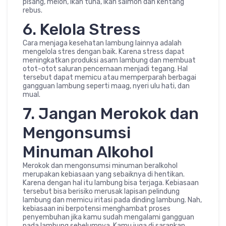
pisang, melon, ikan tuna, ikan salmon dan kentang
rebus.
6. Kelola Stress
Cara menjaga kesehatan lambung lainnya adalah
mengelola stres dengan baik. Karena stress dapat
meningkatkan produksi asam lambung dan membuat
otot-otot saluran pencernaan menjadi tegang. Hal
tersebut dapat memicu atau memperparah berbagai
gangguan lambung seperti maag, nyeri ulu hati, dan
mual.
7. Jangan Merokok dan
Mengonsumsi
Minuman Alkohol
Merokok dan mengonsumsi minuman beralkohol
merupakan kebiasaan yang sebaiknya di hentikan.
Karena dengan hal itu lambung bisa terjaga. Kebiasaan
tersebut bisa berisiko merusak lapisan pelindung
lambung dan memicu iritasi pada dinding lambung. Nah,
kebiasaan ini berpotensi menghambat proses
penyembuhan jika kamu sudah mengalami gangguan
pada lambung sebelumnya. Kamu juga di sarankan