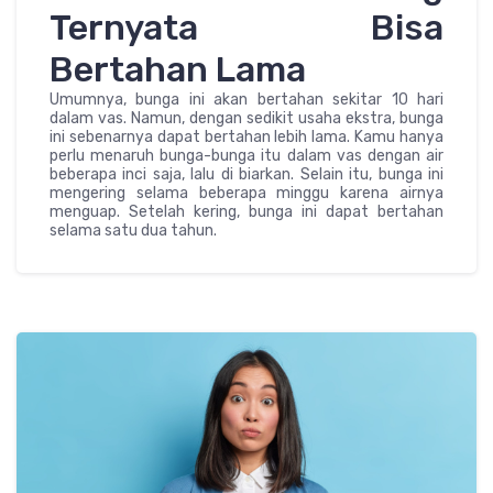
Ternyata Bisa
Bertahan Lama
Umumnya, bunga ini akan bertahan sekitar 10 hari
dalam vas. Namun, dengan sedikit usaha ekstra, bunga
ini sebenarnya dapat bertahan lebih lama. Kamu hanya
perlu menaruh bunga-bunga itu dalam vas dengan air
beberapa inci saja, lalu di biarkan. Selain itu, bunga ini
mengering selama beberapa minggu karena airnya
menguap. Setelah kering, bunga ini dapat bertahan
selama satu dua tahun.