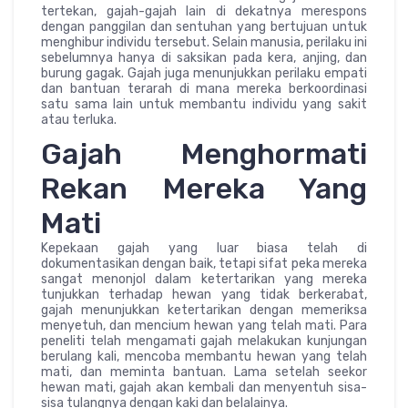
tertekan, gajah-gajah lain di dekatnya merespons
dengan panggilan dan sentuhan yang bertujuan untuk
menghibur individu tersebut. Selain manusia, perilaku ini
sebelumnya hanya di saksikan pada kera, anjing, dan
burung gagak. Gajah juga menunjukkan perilaku empati
dan bantuan terarah di mana mereka berkoordinasi
satu sama lain untuk membantu individu yang sakit
atau terluka.
Gajah Menghormati
Rekan Mereka Yang
Mati
Kepekaan gajah yang luar biasa telah di
dokumentasikan dengan baik, tetapi sifat peka mereka
sangat menonjol dalam ketertarikan yang mereka
tunjukkan terhadap hewan yang tidak berkerabat,
gajah menunjukkan ketertarikan dengan memeriksa
menyetuh, dan mencium hewan yang telah mati. Para
peneliti telah mengamati gajah melakukan kunjungan
berulang kali, mencoba membantu hewan yang telah
mati, dan meminta bantuan. Lama setelah seekor
hewan mati, gajah akan kembali dan menyentuh sisa-
sisa tulangnya dengan kaki dan belalainya.