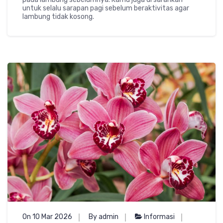
untuk selalu sarapan pagi sebelum beraktivitas agar
lambung tidak kosong.
On 10 Mar 2026
By admin
Informasi