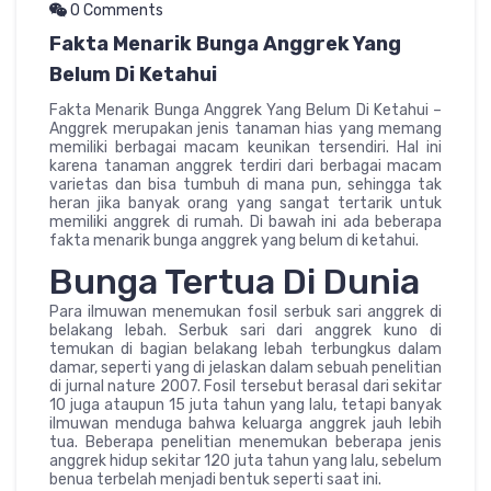
0 Comments
Fakta Menarik Bunga Anggrek Yang
Belum Di Ketahui
Fakta Menarik Bunga Anggrek Yang Belum Di Ketahui –
Anggrek merupakan jenis tanaman hias yang memang
memiliki berbagai macam keunikan tersendiri. Hal ini
karena tanaman anggrek terdiri dari berbagai macam
varietas dan bisa tumbuh di mana pun, sehingga tak
heran jika banyak orang yang sangat tertarik untuk
memiliki anggrek di rumah. Di bawah ini ada beberapa
fakta menarik bunga anggrek yang belum di ketahui.
Bunga Tertua Di Dunia
Para ilmuwan menemukan fosil serbuk sari anggrek di
belakang lebah. Serbuk sari dari anggrek kuno di
temukan di bagian belakang lebah terbungkus dalam
damar, seperti yang di jelaskan dalam sebuah penelitian
di jurnal nature 2007. Fosil tersebut berasal dari sekitar
10 juga ataupun 15 juta tahun yang lalu, tetapi banyak
ilmuwan menduga bahwa keluarga anggrek jauh lebih
tua. Beberapa penelitian menemukan beberapa jenis
anggrek hidup sekitar 120 juta tahun yang lalu, sebelum
benua terbelah menjadi bentuk seperti saat ini.