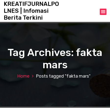
S
KREATIFJURNALPO
k
LNES | Infomasi
i
Berita Terkini
p
t
o
c
o
n
Tag Archives: fakta
t
e
mars
n
t
Home
Posts tagged "fakta mars"