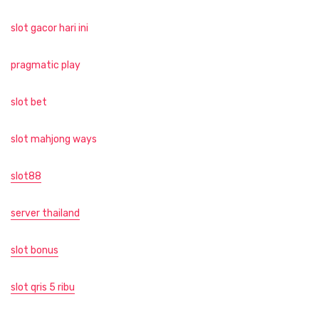
slot gacor hari ini
pragmatic play
slot bet
slot mahjong ways
slot88
server thailand
slot bonus
slot qris 5 ribu