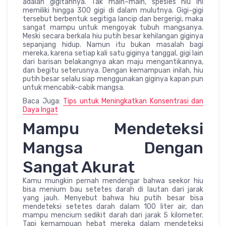
adalah gigitannya. Tak main–main, spesies hiu ini
memiliki hingga 300 gigi di dalam mulutnya. Gigi-gigi
tersebut berbentuk segitiga lancip dan bergerigi, maka
sangat mampu untuk mengoyak tubuh mangsanya.
Meski secara berkala hiu putih besar kehilangan giginya
sepanjang hidup. Namun itu bukan masalah bagi
mereka, karena setiap kali satu giginya tanggal, gigi lain
dari barisan belakangnya akan maju mengantikannya,
dan begitu seterusnya. Dengan kemampuan inilah, hiu
putih besar selalu siap menggunakan giginya kapan pun
untuk mencabik-cabik mangsa.
Baca Juga:
Tips untuk Meningkatkan Konsentrasi dan
Daya Ingat
Mampu Mendeteksi
Mangsa Dengan
Sangat Akurat
Kamu mungkin pernah mendengar bahwa seekor hiu
bisa menium bau setetes darah di lautan dari jarak
yang jauh. Menyebut bahwa hiu putih besar bisa
mendeteksi setetes darah dalam 100 liter air, dan
mampu mencium sedikit darah dari jarak 5 kilometer.
Tapi kemampuan hebat mereka dalam mendeteksi