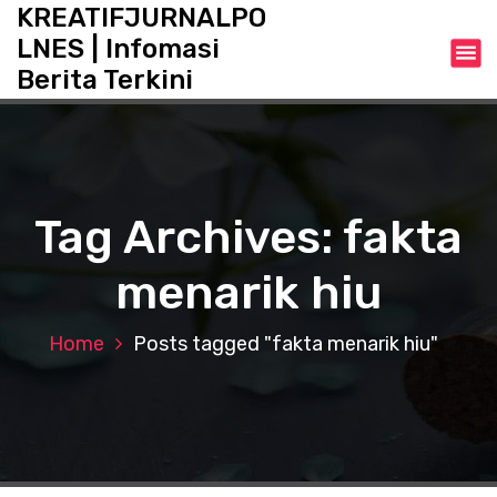
S
KREATIFJURNALPO
k
LNES | Infomasi
i
Berita Terkini
p
t
o
c
o
n
Tag Archives: fakta
t
e
menarik hiu
n
t
Home
Posts tagged "fakta menarik hiu"