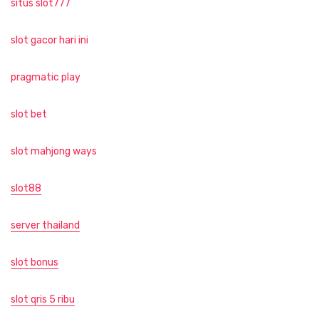
situs slot777
slot gacor hari ini
pragmatic play
slot bet
slot mahjong ways
slot88
server thailand
slot bonus
slot qris 5 ribu