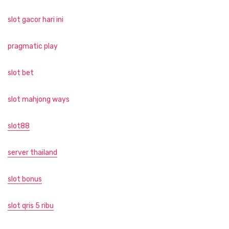
slot gacor hari ini
pragmatic play
slot bet
slot mahjong ways
slot88
server thailand
slot bonus
slot qris 5 ribu