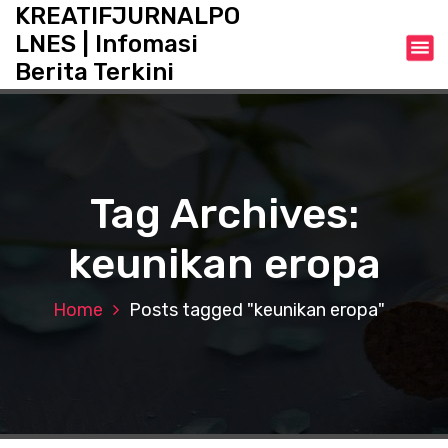
S
KREATIFJURNALPO
k
LNES | Infomasi
i
Berita Terkini
p
t
o
c
o
n
Tag Archives:
t
e
keunikan eropa
n
t
Home
Posts tagged "keunikan eropa"