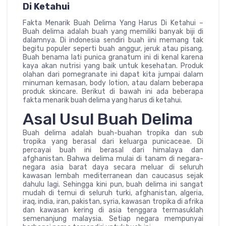
Di Ketahui
Fakta Menarik Buah Delima Yang Harus Di Ketahui –
Buah delima adalah buah yang memiliki banyak biji di
dalamnya. Di indonesia sendiri buah iini memang tak
begitu populer seperti buah anggur, jeruk atau pisang.
Buah benama lati punica granatum ini di kenal karena
kaya akan nutrisi yang baik untuk kesehatan. Produk
olahan dari pomegranate ini dapat kita jumpai dalam
minuman kemasan, body lotion, atau dalam beberapa
produk skincare. Berikut di bawah ini ada beberapa
fakta menarik buah delima yang harus di ketahui.
Asal Usul Buah Delima
Buah delima adalah buah-buahan tropika dan sub
tropika yang berasal dari keluarga punicaceae. Di
percayai buah ini berasal dari himalaya dan
afghanistan. Bahwa delima mulai di tanam di negara-
negara asia barat daya secara meluar di seluruh
kawasan lembah mediterranean dan caucasus sejak
dahulu lagi. Sehingga kini pun, buah delima ini sangat
mudah di temui di seluruh turki, afghanistan, algeria,
iraq, india, iran, pakistan, syria, kawasan tropika di afrika
dan kawasan kering di asia tenggara termasuklah
semenanjung malaysia. Setiap negara mempunyai