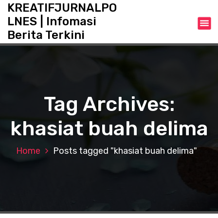
S
KREATIFJURNALPO
k
LNES | Infomasi
i
Berita Terkini
p
t
o
c
o
n
Tag Archives:
t
e
khasiat buah delima
n
t
Home
Posts tagged "khasiat buah delima"