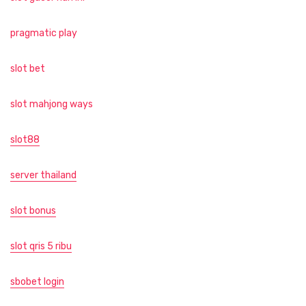
pragmatic play
slot bet
slot mahjong ways
slot88
server thailand
slot bonus
slot qris 5 ribu
sbobet login