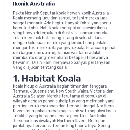
Ikonik Australia
Fakta Menarik Seputar Koala hewan Ikonik Australia –
Koala memang lucu dan santai, tetapi mereka juga
sangat menarik. Ada begitu banyak fakta yang perlu
kamu ketahui. Nah, Koala merupakan spesies ikonik
yang hanya di temukan di Australia, namun mereka
telah memihak hati orang-orang di seluruh dunia
dengan kelucuan mereka yang lembut dan perilaku
mengantuk mereka. Sayangnya, koala terancam punah
dan bagian dari strategi konservasi kami adalah
membantu orang memahami betapa istimewanya
hewan ini. Di sini kami menjawab banyak pertanyaan
yang di ajukan tentang koala.
1. Habitat Koala
Koala hidup di Australia bagian timur dan tenggara.
Termasuk Queensland, New South Wales, Victoria, dan
Australia Selatan. Mereka terutama di temukan di
wilayah dengan pohon eukaliptus yang melimpah yang
penting untuk makanan dan tempat tinggal. Northern
Rivers merupakan rumah bagi salah satu populasi koala
terakhir yang beragam secara genetik di Australia.
Tersebar luas diwilayah Northern Rivers. Meskipun
jumlahnya bervariasi tergantung habitatnya, Sering