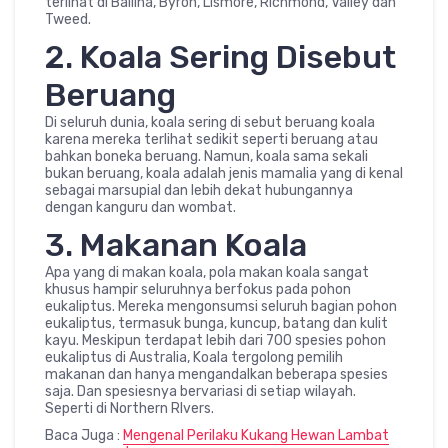
terlihat di Bailina, Byron, Lismore, Richmond, Valley dan
Tweed.
2. Koala Sering Disebut
Beruang
Di seluruh dunia, koala sering di sebut beruang koala
karena mereka terlihat sedikit seperti beruang atau
bahkan boneka beruang. Namun, koala sama sekali
bukan beruang, koala adalah jenis mamalia yang di kenal
sebagai marsupial dan lebih dekat hubungannya
dengan kanguru dan wombat.
3. Makanan Koala
Apa yang di makan koala, pola makan koala sangat
khusus hampir seluruhnya berfokus pada pohon
eukaliptus. Mereka mengonsumsi seluruh bagian pohon
eukaliptus, termasuk bunga, kuncup, batang dan kulit
kayu. Meskipun terdapat lebih dari 700 spesies pohon
eukaliptus di Australia, Koala tergolong pemilih
makanan dan hanya mengandalkan beberapa spesies
saja. Dan spesiesnya bervariasi di setiap wilayah.
Seperti di Northern RIvers.
Baca Juga :
Mengenal Perilaku Kukang Hewan Lambat