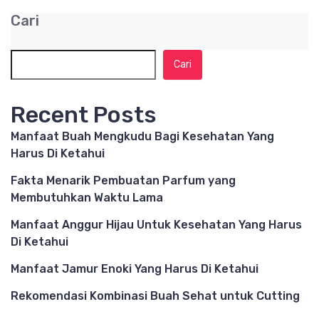
Cari
Cari
Recent Posts
Manfaat Buah Mengkudu Bagi Kesehatan Yang
Harus Di Ketahui
Fakta Menarik Pembuatan Parfum yang
Membutuhkan Waktu Lama
Manfaat Anggur Hijau Untuk Kesehatan Yang Harus
Di Ketahui
Manfaat Jamur Enoki Yang Harus Di Ketahui
Rekomendasi Kombinasi Buah Sehat untuk Cutting