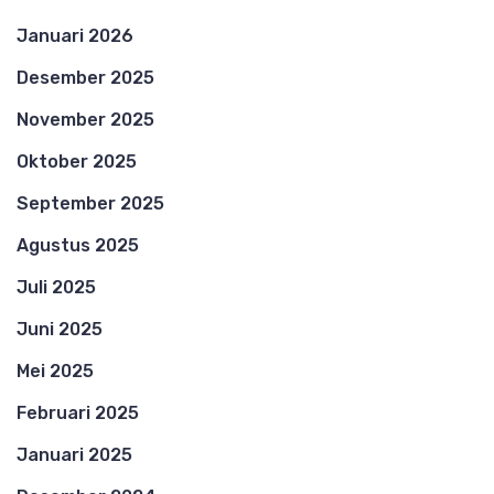
Januari 2026
Desember 2025
November 2025
Oktober 2025
September 2025
Agustus 2025
Juli 2025
Juni 2025
Mei 2025
Februari 2025
Januari 2025