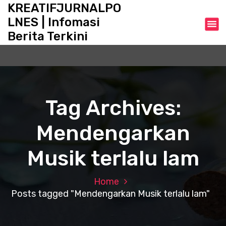
S
KREATIFJURNALPO
k
LNES | Infomasi
i
Berita Terkini
p
t
o
c
o
n
Tag Archives:
t
e
Mendengarkan
n
t
Musik terlalu lam
Home
Posts tagged "Mendengarkan Musik terlalu lam"