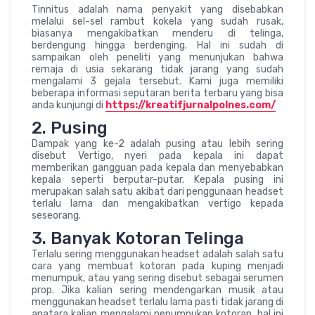
Tinnitus adalah nama penyakit yang disebabkan
melalui sel-sel rambut kokela yang sudah rusak,
biasanya mengakibatkan menderu di telinga,
berdengung hingga berdenging. Hal ini sudah di
sampaikan oleh peneliti yang menunjukan bahwa
remaja di usia sekarang tidak jarang yang sudah
mengalami 3 gejala tersebut. Kami juga memiliki
beberapa informasi seputaran berita terbaru yang bisa
anda kunjungi di
https://kreatifjurnalpolnes.com/
2. Pusing
Dampak yang ke-2 adalah pusing atau lebih sering
disebut Vertigo, nyeri pada kepala ini dapat
memberikan gangguan pada kepala dan menyebabkan
kepala seperti berputar-putar. Kepala pusing ini
merupakan salah satu akibat dari penggunaan headset
terlalu lama dan mengakibatkan vertigo kepada
seseorang.
3. Banyak Kotoran Telinga
Terlalu sering menggunakan headset adalah salah satu
cara yang membuat kotoran pada kuping menjadi
menumpuk, atau yang sering disebut sebagai serumen
prop. Jika kalian sering mendengarkan musik atau
menggunakan headset terlalu lama pasti tidak jarang di
anatara kalian mengalami penumpukan kotoran, hal ini