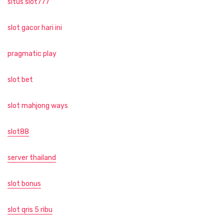
situs slot777
slot gacor hari ini
pragmatic play
slot bet
slot mahjong ways
slot88
server thailand
slot bonus
slot qris 5 ribu