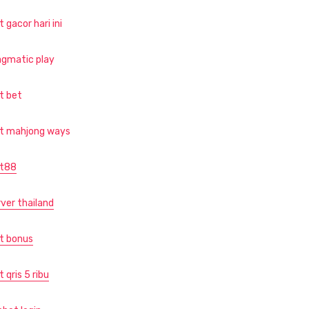
t gacor hari ini
agmatic play
ot bet
ot mahjong ways
ot88
rver thailand
ot bonus
t qris 5 ribu