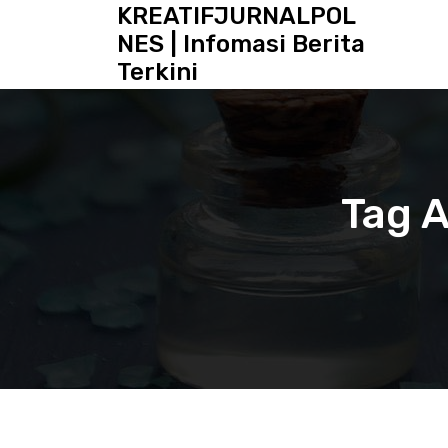
S
KREATIFJURNALPOL
k
NES | Infomasi Berita
i
Terkini
p
t
o
c
o
n
Tag A
t
e
n
t