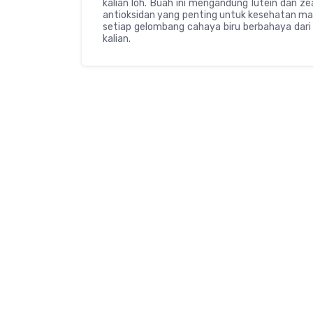
kalian loh. Buah ini mengandung lutein dan z
antioksidan yang penting untuk kesehatan m
setiap gelombang cahaya biru berbahaya dar
kalian.