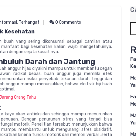
C
Informasi
,
Terhangat
0 Comments
uk Kesehatan
an buah yang sering dikonsumsi sebagai camilan atau
a manfaat bagi kesehatan kalian wajib mengetahuinya.
R
tan dengan sejuta kasiat nya.
Fa
buluh Darah dan Jantung
Ke
buah anggur hijau diyakini mampu untuk membantu cegah
awan radikal bebas. buah anggur juga memiliki efek
Ma
 menurunkan risiko penyebab tekanan darah tinggi dan
 buah anggur mampu menunjukkan, bahwa ekstrak biji buah
Ya
optimal.
Fa
 Jarang Orang Tahu
M
t
ggur kaya akan antioksidan sehingga mampu menurunkan
Ma
 penuaan. Dengan penurunan stres yang terjadi bisa
Ya
 fungsi motorik. Penelitian tersebut menunjukkan bahwa
n mampu membantu untuk mengurangi stres oksidatif.
Ma
atkan kinerja fungsi motorik dan memori verbal , serta