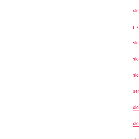
slo
pr
sl
sl
sl
se
sl
slo