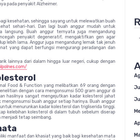
ya pada penyakit Alzheimer.
R
bagi kesehatan, sehingga sayang untuk melewatkan buah
ehat sehari-hari. Dan lagi buah anggur mudah untuk
ara langsung. Buah anggur ternyata juga mengandung
cegah penyakit degeneratif, mengaktifkan gen agar
dup lebih lama. Anggur juga mengandung lemak tak jenuh
olenat yang dapat berfungsi mengurangi peradangan dan
ik lainnya dari dalam hingga luar negeri, cukup dengan
A
alpolnes.com/
lesterol
Ag
jurnal Food & Function yang melibatkan 69 orang dengan
Ju
 penelitian dengan cara mengonsumsi 500 gram anggur di
an hasilnya sangat mengejutkan kadar kolesterol jahat
Ju
uk mengonsumsi buah anggur setiap harinya. Buah anggur
tuk menurunkan kadar kolesterol dan trigliserida tinggi.
Me
 kelebihan kolesterol di dalam tubuh sebelum diserap
un menjadi tetap seimbang.
Ap
mata
Ma
iliki manfaat dan khasiat yang baik bagi kesehatan mata