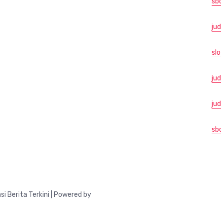
sb
jud
slo
jud
ju
sb
Berita Terkini | Powered by