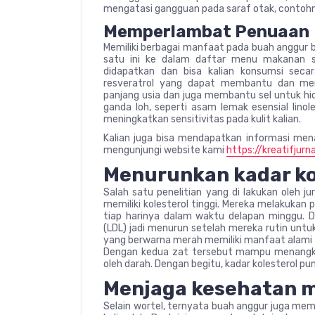
mengatasi gangguan pada saraf otak, contohn
Memperlambat Penuaan
Memiliki berbagai manfaat pada buah anggur 
satu ini ke dalam daftar menu makanan s
didapatkan dan bisa kalian konsumsi sec
resveratrol yang dapat membantu dan men
panjang usia dan juga membantu sel untuk hi
ganda loh, seperti asam lemak esensial lin
meningkatkan sensitivitas pada kulit kalian.
Kalian juga bisa mendapatkan informasi menar
mengunjungi website kami
https://kreatifjurn
Menurunkan kadar ko
Salah satu penelitian yang di lakukan oleh 
memiliki kolesterol tinggi. Mereka melakukan
tiap harinya dalam waktu delapan minggu. D
(LDL) jadi menurun setelah mereka rutin unt
yang berwarna merah memiliki manfaat alami un
Dengan kedua zat tersebut mampu menangkap
oleh darah. Dengan begitu, kadar kolesterol p
Menjaga kesehatan 
Selain wortel, ternyata buah anggur juga mem