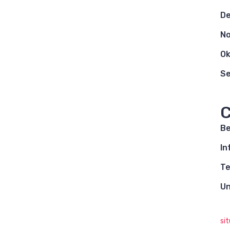
D
N
Ok
S
C
Be
In
Te
Un
si