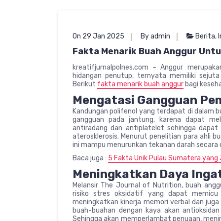
On 29 Jan 2025
By admin
Berita
,
Fakta Menarik Buah Anggur Unt
kreatifjurnalpolnes.com – Anggur merupak
hidangan penutup, ternyata memiliki sejut
Berikut
fakta menarik buah anggur
bagi keseha
Mengatasi Gangguan Pem
Kandungan polifenol yang terdapat di dalam 
gangguan pada jantung, karena dapat mel
antiradang dan antiplatelet sehingga dapat
aterosklerosis. Menurut penelitian para ahli
ini mampu menurunkan tekanan darah secara 
Baca juga :
5 Fakta Unik Pulau Sumatera yang
Meningkatkan Daya Inga
Melansir The Journal of Nutrition, buah an
risiko stres oksidatif yang dapat memicu
meningkatkan kinerja memori verbal dan juga
buah-buahan dengan kaya akan antioksida
Sehingga akan memperlambat penuaan, meningk