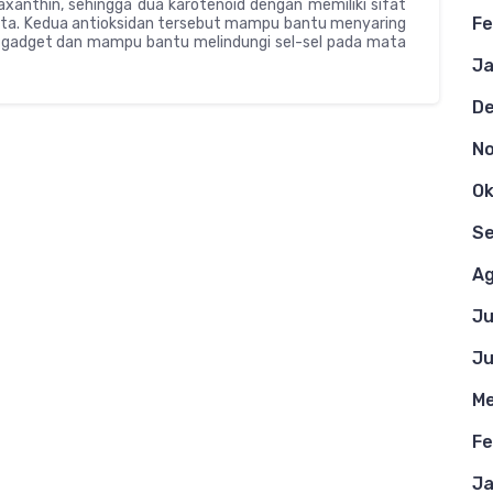
eaxanthin, sehingga dua karotenoid dengan memiliki sifat
Fe
ata. Kedua antioksidan tersebut mampu bantu menyaring
i gadget dan mampu bantu melindungi sel-sel pada mata
Ja
D
N
Ok
S
Ag
Ju
Ju
Me
Fe
Ja