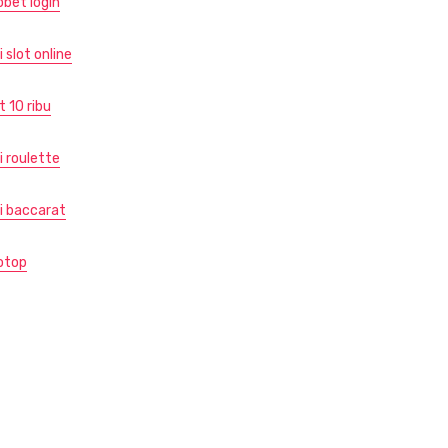
obet login
i slot online
t 10 ribu
i roulette
di baccarat
otop