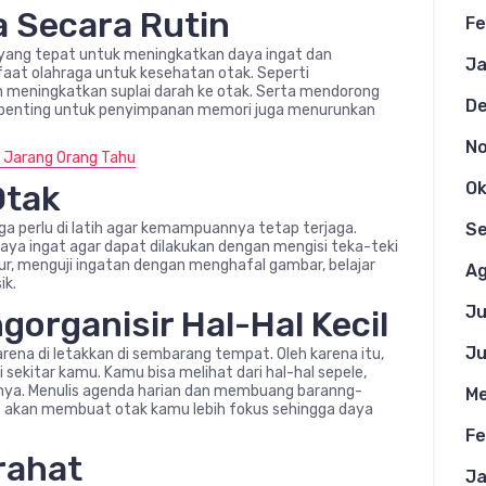
a Secara Rutin
Fe
ra yang tepat untuk meningkatkan daya ingat dan
Ja
aat olahraga untuk kesehatan otak. Seperti
an meningkatkan suplai darah ke otak. Serta mendorong
D
g penting untuk penyimpanan memori juga menurunkan
N
 Jarang Orang Tahu
Otak
Ok
uga perlu di latih agar kemampuannya tetap terjaga.
S
ya ingat agar dapat dilakukan dengan mengisi teka-teki
ur, menguji ingatan dengan menghafal gambar, belajar
Ag
ik.
Ju
gorganisir Hal-Hal Kecil
Ju
arena di letakkan di sembarang tempat. Oleh karena itu,
sekitar kamu. Kamu bisa melihat dari hal-hal sepele,
nya. Menulis agenda harian dan membuang baranng-
Me
ut akan membuat otak kamu lebih fokus sehingga daya
Fe
rahat
Ja