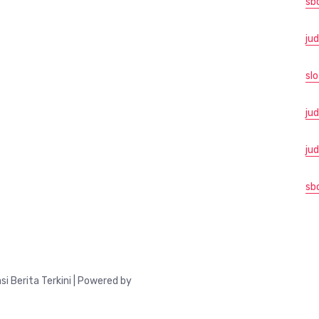
sb
jud
slo
jud
ju
sb
Berita Terkini | Powered by