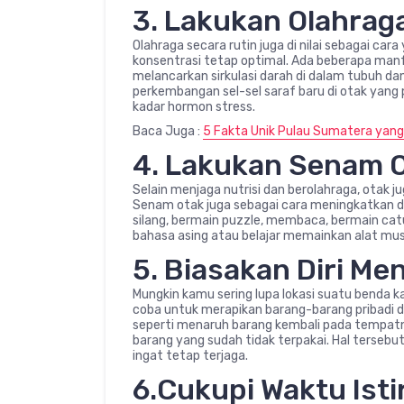
3. Lakukan Olahrag
Olahraga secara rutin juga di nilai sebagai ca
konsentrasi tetap optimal. Ada beberapa manf
melancarkan sirkulasi darah di dalam tubuh d
perkembangan sel-sel saraf baru di otak yan
kadar hormon stress.
Baca Juga :
5 Fakta Unik Pulau Sumatera yang
4. Lakukan Senam 
Selain menjaga nutrisi dan berolahraga, otak j
Senam otak juga sebagai cara meningkatkan da
silang, bermain puzzle, membaca, bermain cat
bahasa asing atau belajar memainkan alat mus
5. Biasakan Diri Men
Mungkin kamu sering lupa lokasi suatu benda k
coba untuk merapikan barang-barang pribadi di 
seperti menaruh barang kembali pada tempat
barang yang sudah tidak terpakai. Hal terseb
ingat tetap terjaga.
6.Cukupi Waktu Isti