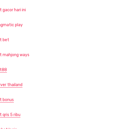
t gacor hari ini
agmatic play
ot bet
ot mahjong ways
ot88
rver thailand
ot bonus
t qris 5 ribu