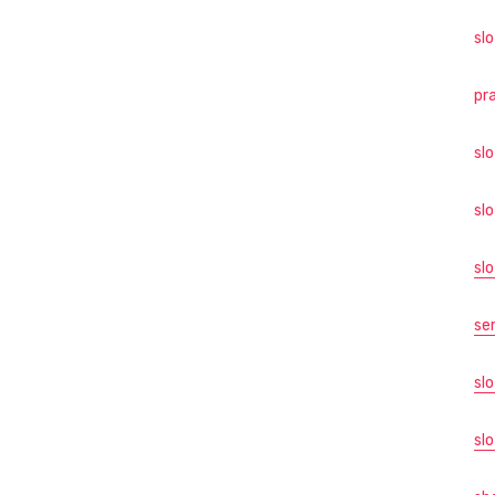
slo
pr
sl
sl
sl
se
sl
slo