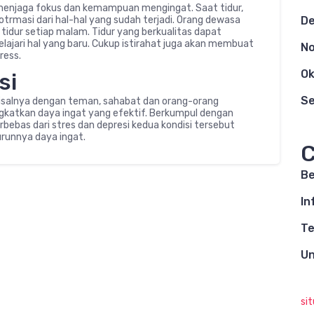
 menjaga fokus dan kemampuan mengingat. Saat tidur,
trmasi dari hal-hal yang sudah terjadi. Orang dewasa
D
idur setiap malam. Tidur yang berkualitas dapat
ari hal yang baru. Cukup istirahat juga akan membuat
N
ress.
Ok
si
S
 misalnya dengan teman, sahabat dan orang-orang
ngkatkan daya ingat yang efektif. Berkumpul dengan
bas dari stres dan depresi kedua kondisi tersebut
runnya daya ingat.
C
Be
In
Te
Un
si