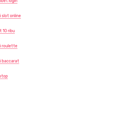
obet login
i slot online
t 10 ribu
i roulette
di baccarat
otop