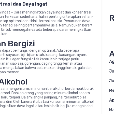
trasi dan Daya Ingat
 Ingat – Cara meningkatkan daya ingat dan konsentrasi
R
un terkesan sederhana, hal ini penting di terapkan sehari-
tap optimal dan tidak termakan usia. Penurunan daya
 terjadi seiring bertambahnya usia. Namun bukan berarti
t. Untuk mencegahnya ada beberapa cara meningkatkan
ukan.
n Bergizi
 dapat berfungsi dengan optimal. Ada beberapa
A
ti sayuran, biji-bijian utuh, kacang-kacangan, ayam,
ain itu, agar fungsi otak kamu lebih terjaga perlu
Ag
nan siap saji, gorengan, daging tinggi lemak atau
ga mengatakan bahwa pola makan tinggi lemak, gula dan
Ju
mpan memori.
Alkohol
Ju
asaan mengonsumsi minuman beralkohol berdampak buruk
Me
 memori. Bahkan orang yang sering minum alkohol secara
aru terjadi. Dalam jangka panjang, hal tersebut bisa
Ap
ia dini. Oleh karena itu batasi konsumsi minuman alkohol
ningkatkan daya ingat atau lebih baik lagi jika menghindari
Ma