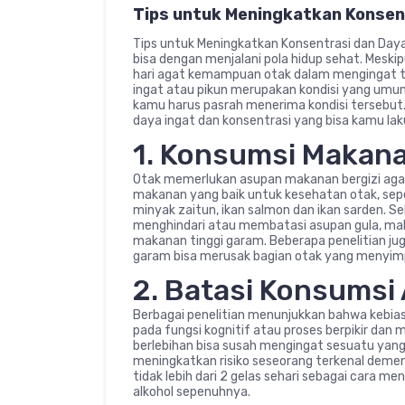
Tips untuk Meningkatkan Konsen
Tips untuk Meningkatkan Konsentrasi dan Daya
bisa dengan menjalani pola hidup sehat. Meskip
hari agat kemampuan otak dalam mengingat te
ingat atau pikun merupakan kondisi yang umum
kamu harus pasrah menerima kondisi tersebu
daya ingat dan konsentrasi yang bisa kamu lak
1. Konsumsi Makana
Otak memerlukan asupan makanan bergizi agar
makanan yang baik untuk kesehatan otak, seper
minyak zaitun, ikan salmon dan ikan sarden. Sel
menghindari atau membatasi asupan gula, maka
makanan tinggi garam. Beberapa penelitian ju
garam bisa merusak bagian otak yang menyi
2. Batasi Konsumsi 
Berbagai penelitian menunjukkan bahwa kebi
pada fungsi kognitif atau proses berpikir dan
berlebihan bisa susah mengingat sesuatu yang b
meningkatkan risiko seseorang terkenal demens
tidak lebih dari 2 gelas sehari sebagai cara me
alkohol sepenuhnya.