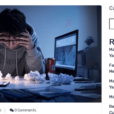
C
R
Ma
Ya
Fa
M
Ma
Ya
Ma
Re
i
0 Comments
Cu