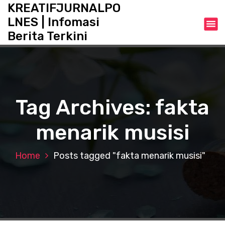
S
KREATIFJURNALPO
k
LNES | Infomasi
i
Berita Terkini
p
t
o
c
o
n
Tag Archives: fakta
t
e
menarik musisi
n
t
Home
Posts tagged "fakta menarik musisi"