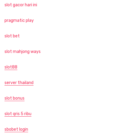
slot gacor hari ini
pragmatic play
slot bet
slot mahjong ways
slot88
server thailand
slot bonus
slot qris 5 ribu
sbobet login