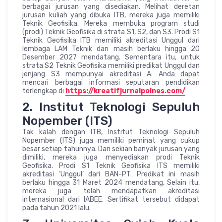
berbagai jurusan yang disediakan. Melihat deretan
jurusan kuliah yang dibuka ITB, mereka juga memiliki
Teknik Geofisika. Mereka membuka program studi
(prodi) Teknik Geofisika di strata S1, S2, dan S3. Prodi S1
Teknik Geofisika ITB memiliki akreditasi Unggul dari
lembaga LAM Teknik dan masih berlaku hingga 20
Desember 2027 mendatang. Sementara itu, untuk
strata S2 Teknik Geofisika memiliki predikat Unggul dan
jenjang S3 mempunyai akreditasi A. Anda dapat
mencari berbagai informasi seputaran pendidikan
terlengkap di
https://kreatifjurnalpolnes.com/
2. Institut Teknologi Sepuluh
Nopember (ITS)
Tak kalah dengan ITB, Institut Teknologi Sepuluh
Nopember (ITS) juga memiliki peminat yang cukup
besar setiap tahunnya. Dari sekian banyak jurusan yang
dimiliki, mereka juga menyediakan prodi Teknik
Geofisika. Prodi S1 Teknik Geofisika ITS memiliki
akreditasi ‘Unggul’ dari BAN-PT. Predikat ini masih
berlaku hingga 31 Maret 2024 mendatang. Selain itu,
mereka juga telah mendapatkan akreditasi
internasional dari IABEE. Sertifikat tersebut didapat
pada tahun 2021 lalu.