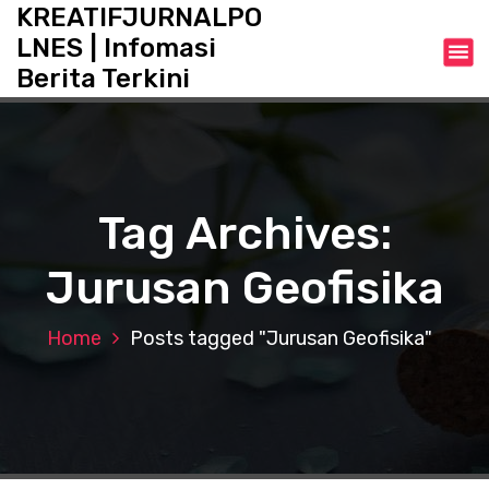
S
KREATIFJURNALPO
k
LNES | Infomasi
i
Berita Terkini
p
t
o
c
o
n
Tag Archives:
t
e
Jurusan Geofisika
n
t
Home
Posts tagged "Jurusan Geofisika"