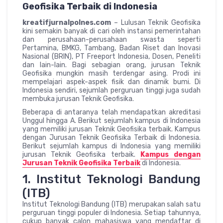
Geofisika Terbaik di Indonesia
kreatifjurnalpolnes.com
– Lulusan Teknik Geofisika
kini semakin banyak di cari oleh instansi pemerintahan
dan perusahaan-perusahaan swasta seperti
Pertamina, BMKG, Tambang, Badan Riset dan Inovasi
Nasional (BRIN), PT Freeport Indonesia, Dosen, Peneliti
dan lain-lain. Bagi sebagian orang, jurusan Teknik
Geofisika mungkin masih terdengar asing. Prodi ini
mempelajari aspek-aspek fisik dan dinamik bumi. Di
Indonesia sendiri, sejumlah perguruan tinggi juga sudah
membuka jurusan Teknik Geofisika.
Beberapa di antaranya telah mendapatkan akreditasi
Unggul hingga A. Berikut sejumlah kampus di Indonesia
yang memiliki jurusan Teknik Geofisika terbaik. Kampus
dengan Jurusan Teknik Geofisika Terbaik di Indonesia.
Berikut sejumlah kampus di Indonesia yang memiliki
jurusan Teknik Geofisika terbaik.
Kampus dengan
Jurusan Teknik Geofisika Terbaik
di Indonesia.
1. Institut Teknologi Bandung
(ITB)
Institut Teknologi Bandung (ITB) merupakan salah satu
perguruan tinggi populer di Indonesia. Setiap tahunnya,
cukup banyak calon mahasiswa yang mendaftar di