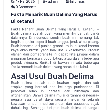
On 17 Mei 2026
By admin
Informasi
0 Comments
Fakta Menarik Buah Delima Yang Harus
Di Ketahui
Fakta Menarik Buah Delima Yang Harus Di Ketahui –
Buah delima adalah buah yang memiliki banyak biji di
dalamnya. Di indonesia sendiri buah iini memang tak
begitu populer seperti buah anggur, jeruk atau pisang.
Buah benama lati punica granatum ini di kenal karena
kaya akan nutrisi yang baik untuk kesehatan. Produk
olahan dari pomegranate ini dapat kita jumpai dalam
minuman kemasan, body lotion, atau dalam beberapa
produk skincare. Berikut di bawah ini ada beberapa
fakta menarik buah delima yang harus di ketahui.
Asal Usul Buah Delima
Buah delima adalah buah-buahan tropika dan sub
tropika yang berasal dari keluarga punicaceae. Di
percayai buah ini berasal dari himalaya dan
afghanistan. Bahwa delima mulai di tanam di negara-
negara asia barat daya secara meluar di seluruh
kawasan lembah mediterranean dan caucasus sejak
dahulu lagi. Sehingga kini pun, buah delima ini sangat