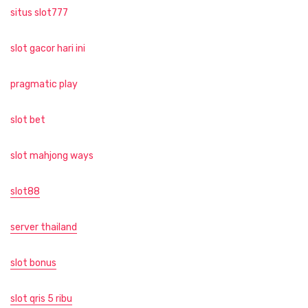
situs slot777
slot gacor hari ini
pragmatic play
slot bet
slot mahjong ways
slot88
server thailand
slot bonus
slot qris 5 ribu