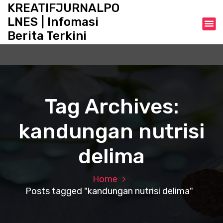
S
KREATIFJURNALPO
k
LNES | Infomasi
i
Berita Terkini
p
t
o
c
o
n
Tag Archives:
t
e
kandungan nutrisi
n
t
delima
Home
Posts tagged "kandungan nutrisi delima"