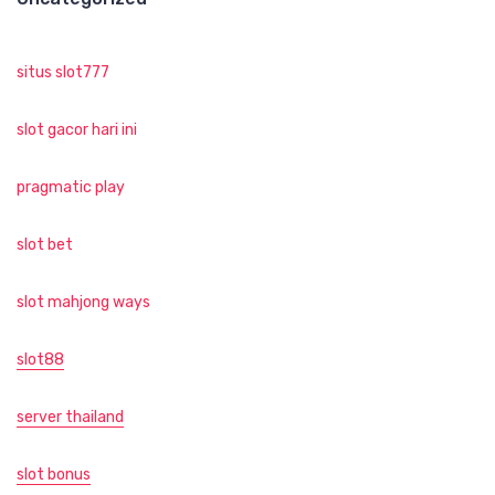
situs slot777
slot gacor hari ini
pragmatic play
slot bet
slot mahjong ways
slot88
server thailand
slot bonus