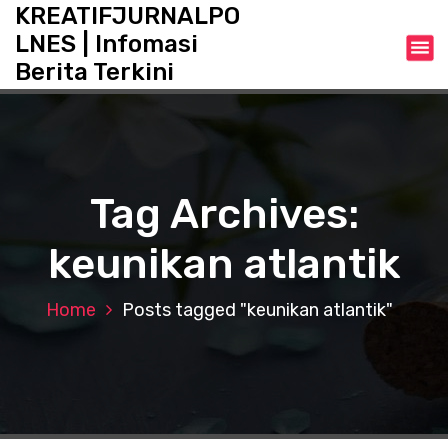
S
KREATIFJURNALPO
k
LNES | Infomasi
i
Berita Terkini
p
t
o
c
o
n
Tag Archives:
t
e
keunikan atlantik
n
t
Home
Posts tagged "keunikan atlantik"