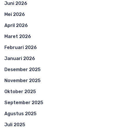
Juni 2026
Mei 2026
April 2026
Maret 2026
Februari 2026
Januari 2026
Desember 2025
November 2025
Oktober 2025
September 2025
Agustus 2025
Juli 2025