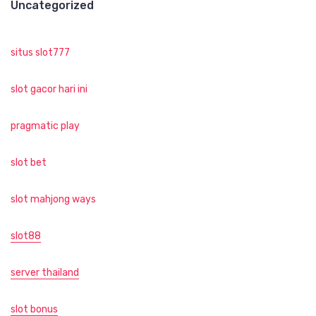
Uncategorized
situs slot777
slot gacor hari ini
pragmatic play
slot bet
slot mahjong ways
slot88
server thailand
slot bonus