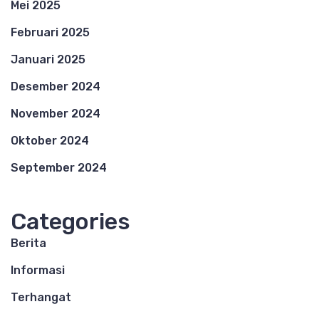
Mei 2025
Februari 2025
Januari 2025
Desember 2024
November 2024
Oktober 2024
September 2024
Categories
Berita
Informasi
Terhangat