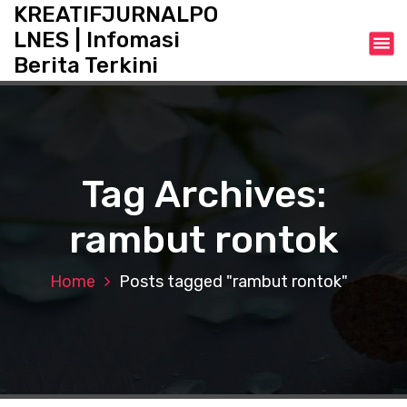
S
KREATIFJURNALPO
k
LNES | Infomasi
i
Berita Terkini
p
t
o
c
o
n
Tag Archives:
t
e
rambut rontok
n
t
Home
Posts tagged "rambut rontok"