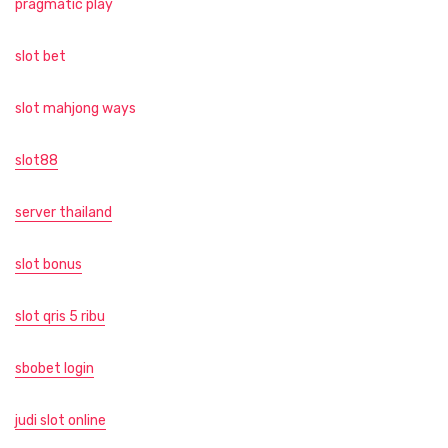
pragmatic play
slot bet
slot mahjong ways
slot88
server thailand
slot bonus
slot qris 5 ribu
sbobet login
judi slot online