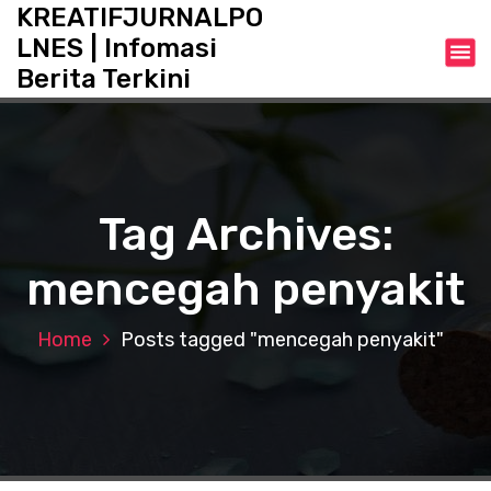
S
KREATIFJURNALPO
k
LNES | Infomasi
i
Berita Terkini
p
t
o
c
o
n
Tag Archives:
t
e
mencegah penyakit
n
t
Home
Posts tagged "mencegah penyakit"